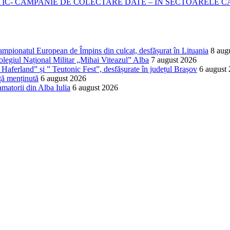
- CAMPANIE DE COLECTARE DATE – IN SECTOARELE CADA
ampionatul European de Împins din culcat, desfășurat în Lituania
8 aug
Colegiul Național Militar „Mihai Viteazul” Alba
7 august 2026
Haferland” și ” Teutonic Fest”, desfășurate în județul Brașov
6 august
ță menținută
6 august 2026
matorii din Alba Iulia
6 august 2026