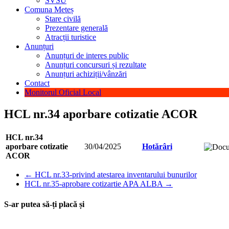
SVSU
Comuna Meteș
Stare civilă
Prezentare generală
Atracții turistice
Anunțuri
Anunțuri de interes public
Anunțuri concursuri și rezultate
Anunțuri achiziții/vânzări
Contact
Monitorul Oficial Local
HCL nr.34 aporbare cotizatie ACOR
HCL nr.34
aporbare cotizatie
30/04/2025
Hotărâri
ACOR
←
HCL nr.33-privind atestarea inventarului bunurilor
HCL nr.35-aprobare cotizartie APA ALBA
→
S-ar putea să-ți placă și