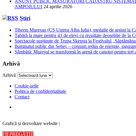
ANUNT PUBLIC MASURATORI CADASTRU SISTEMATIC
AMPOIULUI
24 aprilie 2026
Știri
Tiberiu Mureșan (CS Unirea Alba Iulia), medalie de argint la C
Tabără la mare pentru 43 de elevi cu rezultate deosebite de la 
Spectacole susținute de Trupa Skepsis la Festivalul „Săptămâna 
Iluminatul public din Sebeș – consum redus de energie, siguran
Sâmbătă: Mureșul se transformă în arenă de canotaj pentru toți a
Arhivă
Arhivă
Cookie-urile
Politica de confidențialitate
Contact
Graficã și dezvoltare website |
FII PREGĂTIT