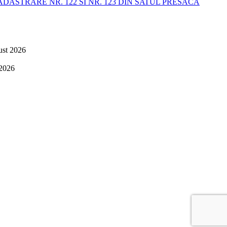
STRARE NR. 122 SI NR. 123 DIN SATUL PRESACA
ust 2026
 2026