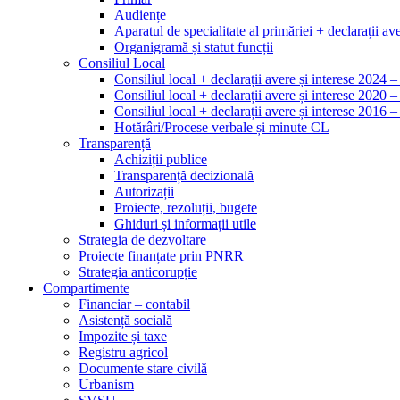
Audiențe
Aparatul de specialitate al primăriei + declarații ave
Organigramă și statut funcții
Consiliul Local
Consiliul local + declarații avere și interese 2024 
Consiliul local + declarații avere și interese 2020 
Consiliul local + declarații avere și interese 2016 
Hotărâri/Procese verbale și minute CL
Transparență
Achiziții publice
Transparență decizională
Autorizații
Proiecte, rezoluții, bugete
Ghiduri și informații utile
Strategia de dezvoltare
Proiecte finanțate prin PNRR
Strategia anticorupție
Compartimente
Financiar – contabil
Asistență socială
Impozite și taxe
Registru agricol
Documente stare civilă
Urbanism