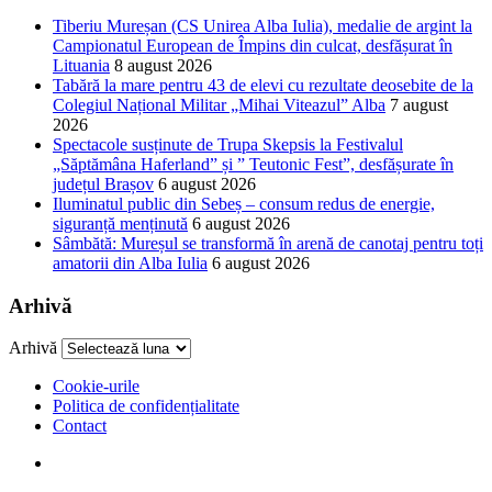
Tiberiu Mureșan (CS Unirea Alba Iulia), medalie de argint la
Campionatul European de Împins din culcat, desfășurat în
Lituania
8 august 2026
Tabără la mare pentru 43 de elevi cu rezultate deosebite de la
Colegiul Național Militar „Mihai Viteazul” Alba
7 august
2026
Spectacole susținute de Trupa Skepsis la Festivalul
„Săptămâna Haferland” și ” Teutonic Fest”, desfășurate în
județul Brașov
6 august 2026
Iluminatul public din Sebeș – consum redus de energie,
siguranță menținută
6 august 2026
Sâmbătă: Mureșul se transformă în arenă de canotaj pentru toți
amatorii din Alba Iulia
6 august 2026
Arhivă
Arhivă
Cookie-urile
Politica de confidențialitate
Contact