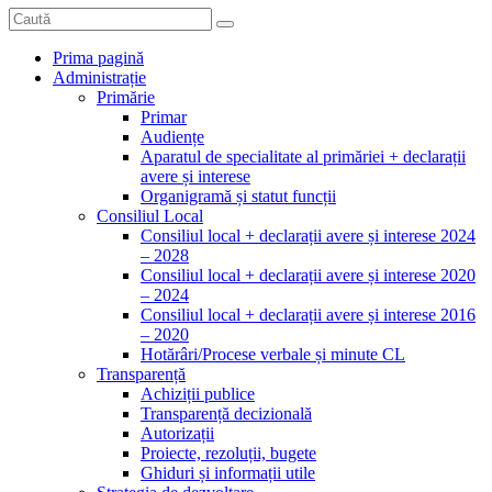
Prima pagină
Administrație
Primărie
Primar
Audiențe
Aparatul de specialitate al primăriei + declarații
avere și interese
Organigramă și statut funcții
Consiliul Local
Consiliul local + declarații avere și interese 2024
– 2028
Consiliul local + declarații avere și interese 2020
– 2024
Consiliul local + declarații avere și interese 2016
– 2020
Hotărâri/Procese verbale și minute CL
Transparență
Achiziții publice
Transparență decizională
Autorizații
Proiecte, rezoluții, bugete
Ghiduri și informații utile