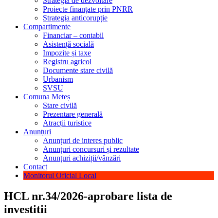
Strategia de dezvoltare
Proiecte finanțate prin PNRR
Strategia anticorupție
Compartimente
Financiar – contabil
Asistență socială
Impozite și taxe
Registru agricol
Documente stare civilă
Urbanism
SVSU
Comuna Meteș
Stare civilă
Prezentare generală
Atracții turistice
Anunțuri
Anunțuri de interes public
Anunțuri concursuri și rezultate
Anunțuri achiziții/vânzări
Contact
Monitorul Oficial Local
HCL nr.34/2026-aprobare lista de
investitii