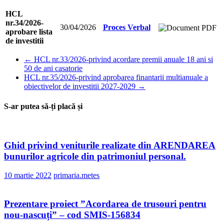
HCL
nr.34/2026-
30/04/2026
Proces Verbal
aprobare lista
de investitii
←
HCL nr.33/2026-privind acordare premii anuale 18 ani si
50 de ani casatorie
HCL nr.35/2026-privind aprobarea finantarii multianuale a
obiectivelor de investitii 2027-2029
→
S-ar putea să-ți placă și
Ghid privind veniturile realizate din ARENDAREA
bunurilor agricole din patrimoniul personal.
10 martie 2022
primaria.metes
Prezentare proiect ”Acordarea de trusouri pentru
nou-nascuți” – cod SMIS-156834