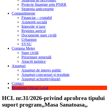
Strategia de dezvoltare
Proiecte finanțate prin PNRR
Strategia anticorupție
Compartimente
Financiar – contabil
Asistență socială
Impozite și taxe
Registru agricol
Documente stare civilă
Urbanism
SVSU
Comuna Meteș
Stare civilă
Prezentare generală
Atracții turistice
Anunțuri
Anunțuri de interes public
Anunțuri concursuri și rezultate
Anunțuri achiziții/vânzări
Contact
Monitorul Oficial Local
HCL nr.31/2026-privind aprobrea tipului
suport program,,Masa Sanatoasa,,