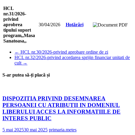
HCL
nr.31/2026-
privind
aprobrea
30/04/2026
Hotărâri
tipului suport
program,,Masa
Sanatoasa,,
←
HCL nr.30/2026-privind aprobare ordine de zi
HCL nr.32/2026-privind acordarea sprijin financiar unitati de
cult
→
S-ar putea să-ți placă și
DISPOZITIA PRIVIND DESEMNAREA
PERSOANEI CU ATRIBUTII IN DOMENIUL
LIBERULUI ACCES LA INFORMATIILE DE
INTERES PUBLIC
5 mai 2025
30 mai 2025
primaria.metes