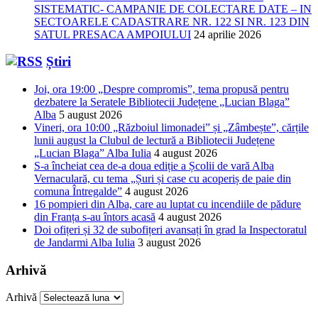
SISTEMATIC- CAMPANIE DE COLECTARE DATE – IN
SECTOARELE CADASTRARE NR. 122 SI NR. 123 DIN
SATUL PRESACA AMPOIULUI
24 aprilie 2026
Știri
Joi, ora 19:00 „Despre compromis”, tema propusă pentru
dezbatere la Seratele Bibliotecii Județene „Lucian Blaga”
Alba
5 august 2026
Vineri, ora 10:00 „Războiul limonadei” și „Zâmbește”, cărțile
lunii august la Clubul de lectură a Bibliotecii Județene
„Lucian Blaga” Alba Iulia
4 august 2026
S-a încheiat cea de-a doua ediție a Școlii de vară Alba
Vernaculară, cu tema „Șuri și case cu acoperiș de paie din
comuna Întregalde”
4 august 2026
16 pompieri din Alba, care au luptat cu incendiile de pădure
din Franța s-au întors acasă
4 august 2026
Doi ofițeri și 32 de subofițeri avansați în grad la Inspectoratul
de Jandarmi Alba Iulia
3 august 2026
Arhivă
Arhivă