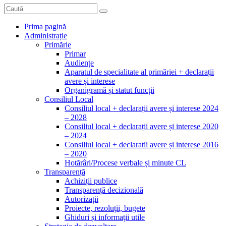
Prima pagină
Administrație
Primărie
Primar
Audiențe
Aparatul de specialitate al primăriei + declarații
avere și interese
Organigramă și statut funcții
Consiliul Local
Consiliul local + declarații avere și interese 2024
– 2028
Consiliul local + declarații avere și interese 2020
– 2024
Consiliul local + declarații avere și interese 2016
– 2020
Hotărâri/Procese verbale și minute CL
Transparență
Achiziții publice
Transparență decizională
Autorizații
Proiecte, rezoluții, bugete
Ghiduri și informații utile