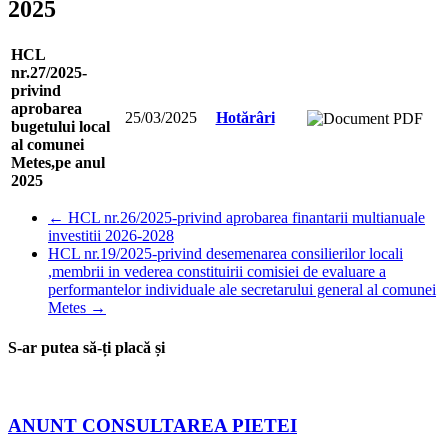
2025
HCL
nr.27/2025-
privind
aprobarea
25/03/2025
Hotărâri
bugetului local
al comunei
Metes,pe anul
2025
←
HCL nr.26/2025-privind aprobarea finantarii multianuale
investitii 2026-2028
HCL nr.19/2025-privind desemenarea consilierilor locali
,membrii in vederea constituirii comisiei de evaluare a
performantelor individuale ale secretarului general al comunei
Metes
→
S-ar putea să-ți placă și
ANUNT CONSULTAREA PIETEI