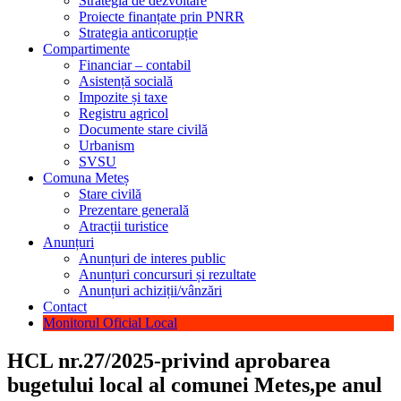
Strategia de dezvoltare
Proiecte finanțate prin PNRR
Strategia anticorupție
Compartimente
Financiar – contabil
Asistență socială
Impozite și taxe
Registru agricol
Documente stare civilă
Urbanism
SVSU
Comuna Meteș
Stare civilă
Prezentare generală
Atracții turistice
Anunțuri
Anunțuri de interes public
Anunțuri concursuri și rezultate
Anunțuri achiziții/vânzări
Contact
Monitorul Oficial Local
HCL nr.27/2025-privind aprobarea
bugetului local al comunei Metes,pe anul