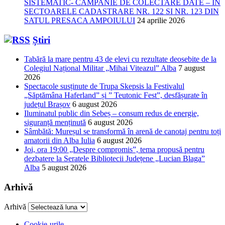
SISTEMATIC- CAMPANIE DE COLECTARE DATE – IN
SECTOARELE CADASTRARE NR. 122 SI NR. 123 DIN
SATUL PRESACA AMPOIULUI
24 aprilie 2026
Știri
Tabără la mare pentru 43 de elevi cu rezultate deosebite de la
Colegiul Național Militar „Mihai Viteazul” Alba
7 august
2026
Spectacole susținute de Trupa Skepsis la Festivalul
„Săptămâna Haferland” și ” Teutonic Fest”, desfășurate în
județul Brașov
6 august 2026
Iluminatul public din Sebeș – consum redus de energie,
siguranță menținută
6 august 2026
Sâmbătă: Mureșul se transformă în arenă de canotaj pentru toți
amatorii din Alba Iulia
6 august 2026
Joi, ora 19:00 „Despre compromis”, tema propusă pentru
dezbatere la Seratele Bibliotecii Județene „Lucian Blaga”
Alba
5 august 2026
Arhivă
Arhivă
Cookie-urile