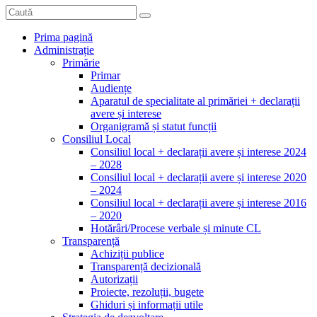
Prima pagină
Administrație
Primărie
Primar
Audiențe
Aparatul de specialitate al primăriei + declarații
avere și interese
Organigramă și statut funcții
Consiliul Local
Consiliul local + declarații avere și interese 2024
– 2028
Consiliul local + declarații avere și interese 2020
– 2024
Consiliul local + declarații avere și interese 2016
– 2020
Hotărâri/Procese verbale și minute CL
Transparență
Achiziții publice
Transparență decizională
Autorizații
Proiecte, rezoluții, bugete
Ghiduri și informații utile