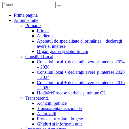
Prima pagină
Administrație
Primărie
Primar
Audiențe
Aparatul de specialitate al primăriei + declarații
avere și interese
Organigramă și statut funcții
Consiliul Local
Consiliul local + declarații avere și interese 2024
– 2028
Consiliul local + declarații avere și interese 2020
– 2024
Consiliul local + declarații avere și interese 2016
– 2020
Hotărâri/Procese verbale și minute CL
Transparență
Achiziții publice
Transparență decizională
Autorizații
Proiecte, rezoluții, bugete
Ghiduri și informații utile