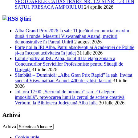
SECTOARELE CADASTRARE NR. 122 SI NR. 123 DIN
SATUL PRESACA AMPOIULUI
24 aprilie 2026
Știri
Alba Grand Prix 2026 la șah: 11 jucători cu punctaj maxim
după 4 runde. Maestrul Viswanathan Anand, meciuri
demonstrative în Parcul Unirii
2 august 2026
Forțe noi la IPJ Alba. Patru absolvenți ai Academiei de Poliție
și-au început activitatea în județ
31 iulie 2026
Lotul sportiv al ISU Alba, locul III la etapa zonală a
Concursurilor Serviciilor Profesioniste pentru Situații de
Urgență
31 iulie 2026
Sâmbătă – Duminică: „Alba Gran Prix Rapid” la șah. Invitat
special Viswanathan Anand. 400 de șahiști la start
31 iulie
2026
Joi, ora 17:00 „Secretul de buzunar” sau „O alegere
imposibilă”, provocarea lunii la cercul de scriere creativă
Verbum, la Biblioteca Județeană Alba Iulia
30 iulie 2026
Arhivă
Arhivă
Cookie-urile