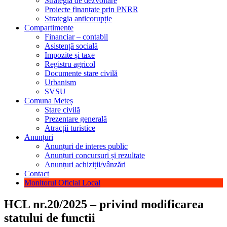
Strategia de dezvoltare
Proiecte finanțate prin PNRR
Strategia anticorupție
Compartimente
Financiar – contabil
Asistență socială
Impozite și taxe
Registru agricol
Documente stare civilă
Urbanism
SVSU
Comuna Meteș
Stare civilă
Prezentare generală
Atracții turistice
Anunțuri
Anunțuri de interes public
Anunțuri concursuri și rezultate
Anunțuri achiziții/vânzări
Contact
Monitorul Oficial Local
HCL nr.20/2025 – privind modificarea
statului de functii