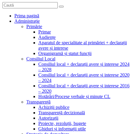
Prima pagină
Administrație
Primărie
Primar
Audiențe
Aparatul de specialitate al primăriei + declarații
avere și interese
Organigramă și statut funcții
Consiliul Local
Consiliul local + declarații avere și interese 2024
– 2028
Consiliul local + declarații avere și interese 2020
– 2024
Consiliul local + declarații avere și interese 2016
– 2020
Hotărâri/Procese verbale și minute CL
Transparență
Achiziții publice
Transparență decizională
Autorizații
Proiecte, rezoluții, bugete
Ghiduri și informații utile