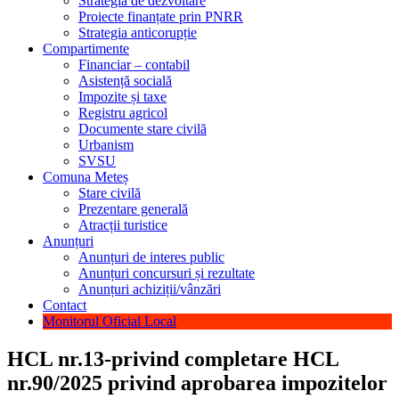
Strategia de dezvoltare
Proiecte finanțate prin PNRR
Strategia anticorupție
Compartimente
Financiar – contabil
Asistență socială
Impozite și taxe
Registru agricol
Documente stare civilă
Urbanism
SVSU
Comuna Meteș
Stare civilă
Prezentare generală
Atracții turistice
Anunțuri
Anunțuri de interes public
Anunțuri concursuri și rezultate
Anunțuri achiziții/vânzări
Contact
Monitorul Oficial Local
HCL nr.13-privind completare HCL
nr.90/2025 privind aprobarea impozitelor