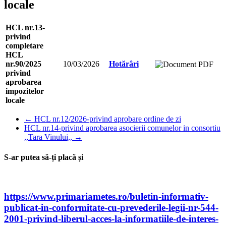
locale
HCL nr.13-
privind
completare
HCL
nr.90/2025
10/03/2026
Hotărâri
privind
aprobarea
impozitelor
locale
←
HCL nr.12/2026-privind aprobare ordine de zi
HCL nr.14-privind aprobarea asocierii comunelor in consortiu
,,Tara Vinului,,
→
S-ar putea să-ți placă și
https://www.primariametes.ro/buletin-informativ-
publicat-in-conformitate-cu-prevederile-legii-nr-544-
2001-privind-liberul-acces-la-informatiile-de-interes-