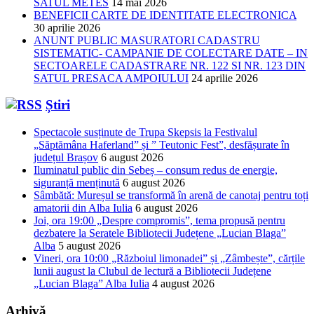
SATUL METES
14 mai 2026
BENEFICII CARTE DE IDENTITATE ELECTRONICA
30 aprilie 2026
ANUNT PUBLIC MASURATORI CADASTRU
SISTEMATIC- CAMPANIE DE COLECTARE DATE – IN
SECTOARELE CADASTRARE NR. 122 SI NR. 123 DIN
SATUL PRESACA AMPOIULUI
24 aprilie 2026
Știri
Spectacole susținute de Trupa Skepsis la Festivalul
„Săptămâna Haferland” și ” Teutonic Fest”, desfășurate în
județul Brașov
6 august 2026
Iluminatul public din Sebeș – consum redus de energie,
siguranță menținută
6 august 2026
Sâmbătă: Mureșul se transformă în arenă de canotaj pentru toți
amatorii din Alba Iulia
6 august 2026
Joi, ora 19:00 „Despre compromis”, tema propusă pentru
dezbatere la Seratele Bibliotecii Județene „Lucian Blaga”
Alba
5 august 2026
Vineri, ora 10:00 „Războiul limonadei” și „Zâmbește”, cărțile
lunii august la Clubul de lectură a Bibliotecii Județene
„Lucian Blaga” Alba Iulia
4 august 2026
Arhivă