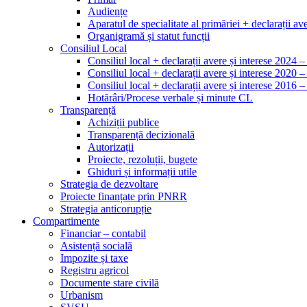
Audiențe
Aparatul de specialitate al primăriei + declarații ave
Organigramă și statut funcții
Consiliul Local
Consiliul local + declarații avere și interese 2024 
Consiliul local + declarații avere și interese 2020 
Consiliul local + declarații avere și interese 2016 
Hotărâri/Procese verbale și minute CL
Transparență
Achiziții publice
Transparență decizională
Autorizații
Proiecte, rezoluții, bugete
Ghiduri și informații utile
Strategia de dezvoltare
Proiecte finanțate prin PNRR
Strategia anticorupție
Compartimente
Financiar – contabil
Asistență socială
Impozite și taxe
Registru agricol
Documente stare civilă
Urbanism