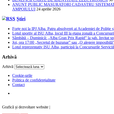
ANUNT PUBLIC MASURATORI CADASTRU SISTEMATIC
AMPOIULUI
24 aprilie 2026
Știri
Forțe noi la IPJ Alba. Patru absolvenți ai Academiei de Poliție și
Lotul sportiv al ISU Alba, locul III la etapa zonală a Concursuri
Sâmbătă – Duminică: „Alba Gran Prix Rapid” la șah. Invitat spe
Joi, ora 17:00 „Secretul de buzunar” sau „O alegere imposibilă”,
Lotul reprezentativ ISU Alba, participă la Concursurile Servicii
Arhivă
Arhivă
Cookie-urile
Politica de confidențialitate
Contact
Graficã și dezvoltare website |