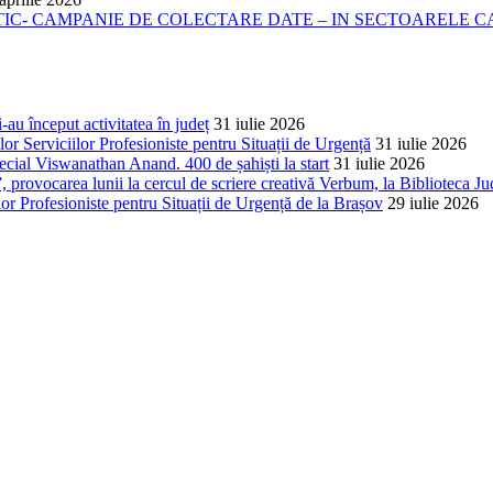
- CAMPANIE DE COLECTARE DATE – IN SECTOARELE CADA
-au început activitatea în județ
31 iulie 2026
lor Serviciilor Profesioniste pentru Situații de Urgență
31 iulie 2026
cial Viswanathan Anand. 400 de șahiști la start
31 iulie 2026
 provocarea lunii la cercul de scriere creativă Verbum, la Biblioteca Ju
lor Profesioniste pentru Situații de Urgență de la Brașov
29 iulie 2026