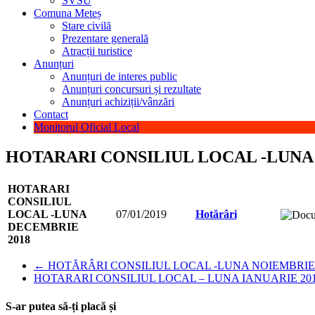
SVSU
Comuna Meteș
Stare civilă
Prezentare generală
Atracții turistice
Anunțuri
Anunțuri de interes public
Anunțuri concursuri și rezultate
Anunțuri achiziții/vânzări
Contact
Monitorul Oficial Local
HOTARARI CONSILIUL LOCAL -LUNA
HOTARARI
CONSILIUL
LOCAL -LUNA
07/01/2019
Hotărâri
DECEMBRIE
2018
←
HOTĂRÂRI CONSILIUL LOCAL -LUNA NOIEMBRIE 
HOTARARI CONSILIUL LOCAL – LUNA IANUARIE 20
S-ar putea să-ți placă și