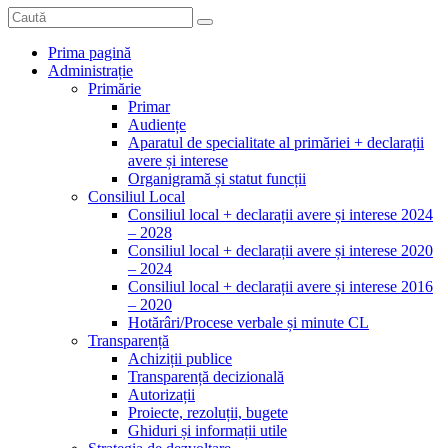
Prima pagină
Administrație
Primărie
Primar
Audiențe
Aparatul de specialitate al primăriei + declarații
avere și interese
Organigramă și statut funcții
Consiliul Local
Consiliul local + declarații avere și interese 2024
– 2028
Consiliul local + declarații avere și interese 2020
– 2024
Consiliul local + declarații avere și interese 2016
– 2020
Hotărâri/Procese verbale și minute CL
Transparență
Achiziții publice
Transparență decizională
Autorizații
Proiecte, rezoluții, bugete
Ghiduri și informații utile