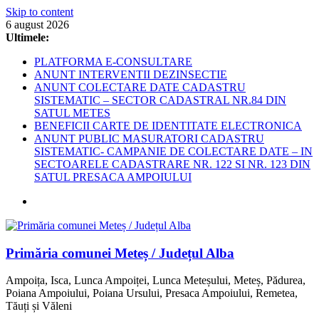
Skip to content
6 august 2026
Ultimele:
PLATFORMA E-CONSULTARE
ANUNT INTERVENTII DEZINSECTIE
ANUNT COLECTARE DATE CADASTRU
SISTEMATIC – SECTOR CADASTRAL NR.84 DIN
SATUL METES
BENEFICII CARTE DE IDENTITATE ELECTRONICA
ANUNT PUBLIC MASURATORI CADASTRU
SISTEMATIC- CAMPANIE DE COLECTARE DATE – IN
SECTOARELE CADASTRARE NR. 122 SI NR. 123 DIN
SATUL PRESACA AMPOIULUI
Primăria comunei Meteș / Județul Alba
Ampoița, Isca, Lunca Ampoiței, Lunca Meteșului, Meteș, Pădurea,
Poiana Ampoiului, Poiana Ursului, Presaca Ampoiului, Remetea,
Tăuți și Văleni