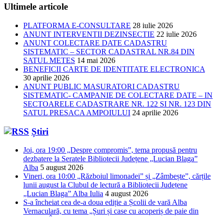
Ultimele articole
PLATFORMA E-CONSULTARE
28 iulie 2026
ANUNT INTERVENTII DEZINSECTIE
22 iulie 2026
ANUNT COLECTARE DATE CADASTRU
SISTEMATIC – SECTOR CADASTRAL NR.84 DIN
SATUL METES
14 mai 2026
BENEFICII CARTE DE IDENTITATE ELECTRONICA
30 aprilie 2026
ANUNT PUBLIC MASURATORI CADASTRU
SISTEMATIC- CAMPANIE DE COLECTARE DATE – IN
SECTOARELE CADASTRARE NR. 122 SI NR. 123 DIN
SATUL PRESACA AMPOIULUI
24 aprilie 2026
Știri
Joi, ora 19:00 „Despre compromis”, tema propusă pentru
dezbatere la Seratele Bibliotecii Județene „Lucian Blaga”
Alba
5 august 2026
Vineri, ora 10:00 „Războiul limonadei” și „Zâmbește”, cărțile
lunii august la Clubul de lectură a Bibliotecii Județene
„Lucian Blaga” Alba Iulia
4 august 2026
S-a încheiat cea de-a doua ediție a Școlii de vară Alba
Vernaculară, cu tema „Șuri și case cu acoperiș de paie din