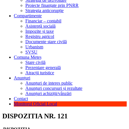
Strategia de dezvoltare
Proiecte finanțate prin PNRR
Strategia anticorupție
Compartimente
Financiar – contabil
Asistență socială
Impozite și taxe
Registru agricol
Documente stare civilă
Urbanism
SVSU
Comuna Meteș
Stare civilă
Prezentare generală
Atracții turistice
Anunțuri
Anunțuri de interes public
Anunțuri concursuri și rezultate
Anunțuri achiziții/vânzări
Contact
Monitorul Oficial Local
DISPOZITIA NR. 121