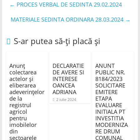
←
PROCES VERBAL DE SEDINTA 29.02.2024
MATERIALE SEDINTA ORDINARA 28.03.2024
→
S-ar putea să-ți placă și
Anunț
DECLARATIE
ANUNT
colectarea
DE AVERE SI
PUBLIC NR.
actelor și
INTERESE
8184/2023
eliberarea
OANCEA
SOLICITARE
adeverințelor
ADRIANA
EMITERE
de la
ETAPA
2 iulie 2024
registrul
EVALUARE
agricol
INITIALA PT
pentru
INVESTITIA
imobilelor
MODERNIZA
din
RE DRUM
sectoarele
COMUNAL