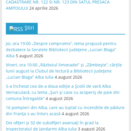
CADASTRARE NR. 122 SI NR. 123 DIN SATUL PRESACA
AMPOIULUI
24 aprilie 2026
Știri
Joi, ora 19:00 „Despre compromis”, tema propusă pentru
dezbatere la Seratele Bibliotecii Județene „Lucian Blaga”
Alba
5 august 2026
Vineri, ora 10:00 „Războiul limonadei” și „Zâmbește”, cărțile
lunii august la Clubul de lectură a Bibliotecii Județene
„Lucian Blaga” Alba Iulia
4 august 2026
S-a încheiat cea de-a doua ediție a Școlii de vară Alba
Vernaculară, cu tema „Șuri și case cu acoperiș de paie din
comuna Întregalde”
4 august 2026
16 pompieri din Alba, care au luptat cu incendiile de pădure
din Franța s-au întors acasă
4 august 2026
Doi ofițeri și 32 de subofițeri avansați în grad la
Inspectoratul de Jandarmi Alba Iulia
3 august 2026