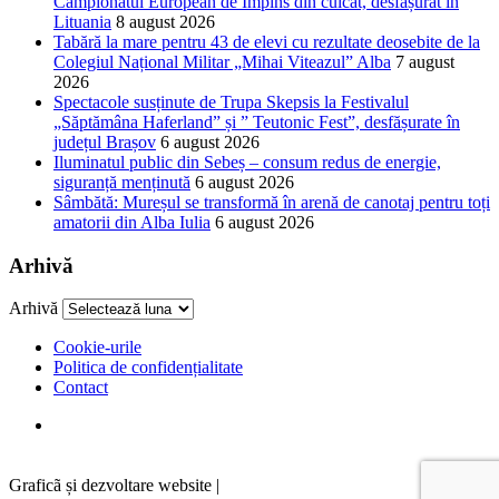
Campionatul European de Împins din culcat, desfășurat în
Lituania
8 august 2026
Tabără la mare pentru 43 de elevi cu rezultate deosebite de la
Colegiul Național Militar „Mihai Viteazul” Alba
7 august
2026
Spectacole susținute de Trupa Skepsis la Festivalul
„Săptămâna Haferland” și ” Teutonic Fest”, desfășurate în
județul Brașov
6 august 2026
Iluminatul public din Sebeș – consum redus de energie,
siguranță menținută
6 august 2026
Sâmbătă: Mureșul se transformă în arenă de canotaj pentru toți
amatorii din Alba Iulia
6 august 2026
Arhivă
Arhivă
Cookie-urile
Politica de confidențialitate
Contact
Graficã și dezvoltare website |