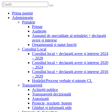
Prima pagină
Administrație
Primărie
Primar
Audiențe
Aparatul de specialitate al primăriei + declarații
avere și interese
Organigramă și statut funcții
Consiliul Local
Consiliul local + declarații avere și interese 2024
– 2028
Consiliul local + declarații avere și interese 2020
– 2024
Consiliul local + declarații avere și interese 2016
– 2020
Hotărâri/Procese verbale și minute CL
Transparență
Achiziții publice
Transparență decizională
Autorizații
Proiecte, rezoluții, bugete
Ghiduri și informații utile