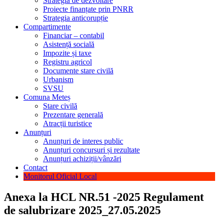
Strategia de dezvoltare
Proiecte finanțate prin PNRR
Strategia anticorupție
Compartimente
Financiar – contabil
Asistență socială
Impozite și taxe
Registru agricol
Documente stare civilă
Urbanism
SVSU
Comuna Meteș
Stare civilă
Prezentare generală
Atracții turistice
Anunțuri
Anunțuri de interes public
Anunțuri concursuri și rezultate
Anunțuri achiziții/vânzări
Contact
Monitorul Oficial Local
Anexa la HCL NR.51 -2025 Regulament
de salubrizare 2025_27.05.2025