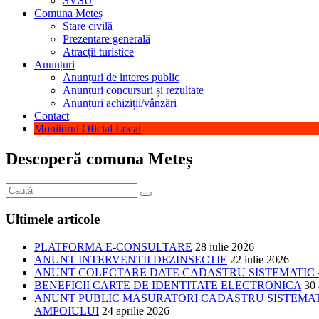
SVSU
Comuna Meteș
Stare civilă
Prezentare generală
Atracții turistice
Anunțuri
Anunțuri de interes public
Anunțuri concursuri și rezultate
Anunțuri achiziții/vânzări
Contact
Monitorul Oficial Local
Descoperă comuna Meteș
Ultimele articole
PLATFORMA E-CONSULTARE
28 iulie 2026
ANUNT INTERVENTII DEZINSECTIE
22 iulie 2026
ANUNT COLECTARE DATE CADASTRU SISTEMATIC –
BENEFICII CARTE DE IDENTITATE ELECTRONICA
30 
ANUNT PUBLIC MASURATORI CADASTRU SISTEMATIC
AMPOIULUI
24 aprilie 2026