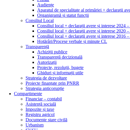
Audiențe
Aparatul de specialitate al primăriei + declarații ave
Organigramă și statut funcții
Consiliul Local
Consiliul local + declarații avere și interese 2024 
Consiliul local + declarații avere și interese 2020 
Consiliul local + declarații avere și interese 2016 
Hotărâri/Procese verbale și minute CL
Transparență
Achiziții publice
Transparență decizională
Autorizații
Proiecte, rezoluții, bugete
Ghiduri și informații utile
Strategia de dezvoltare
Proiecte finanțate prin PNRR
Strategia anticorupție
Compartimente
Financiar – contabil
Asistență socială
Impozite și taxe
Registru agricol
Documente stare civilă
Urbanism