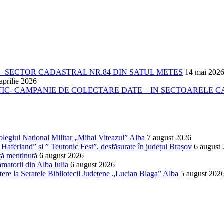
 SECTOR CADASTRAL NR.84 DIN SATUL METES
14 mai 202
aprilie 2026
- CAMPANIE DE COLECTARE DATE – IN SECTOARELE CADA
Colegiul Național Militar „Mihai Viteazul” Alba
7 august 2026
Haferland” și ” Teutonic Fest”, desfășurate în județul Brașov
6 august
ță menținută
6 august 2026
matorii din Alba Iulia
6 august 2026
ere la Seratele Bibliotecii Județene „Lucian Blaga” Alba
5 august 202