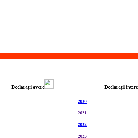
Declarații avere
Declarații inter
2020
2021
2022
2023