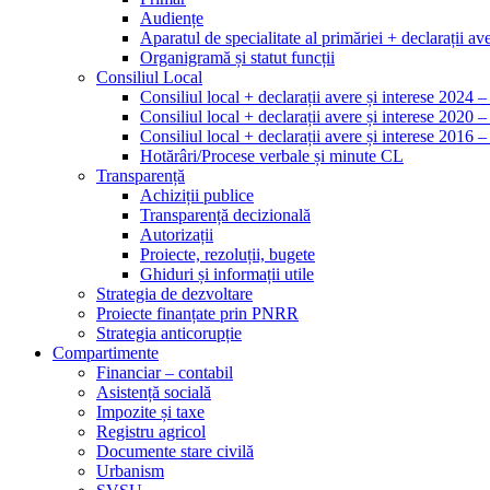
Audiențe
Aparatul de specialitate al primăriei + declarații ave
Organigramă și statut funcții
Consiliul Local
Consiliul local + declarații avere și interese 2024 
Consiliul local + declarații avere și interese 2020 
Consiliul local + declarații avere și interese 2016 
Hotărâri/Procese verbale și minute CL
Transparență
Achiziții publice
Transparență decizională
Autorizații
Proiecte, rezoluții, bugete
Ghiduri și informații utile
Strategia de dezvoltare
Proiecte finanțate prin PNRR
Strategia anticorupție
Compartimente
Financiar – contabil
Asistență socială
Impozite și taxe
Registru agricol
Documente stare civilă
Urbanism