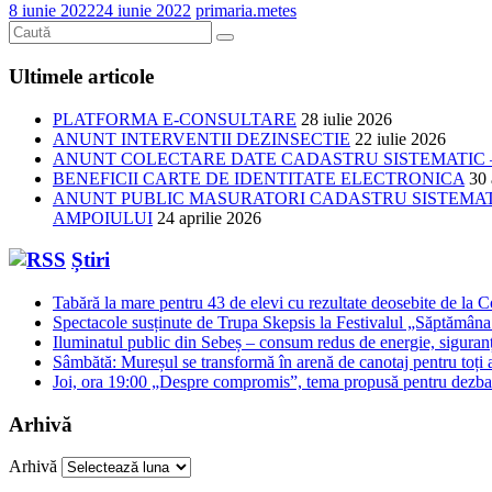
8 iunie 2022
24 iunie 2022
primaria.metes
Ultimele articole
PLATFORMA E-CONSULTARE
28 iulie 2026
ANUNT INTERVENTII DEZINSECTIE
22 iulie 2026
ANUNT COLECTARE DATE CADASTRU SISTEMATIC –
BENEFICII CARTE DE IDENTITATE ELECTRONICA
30 
ANUNT PUBLIC MASURATORI CADASTRU SISTEMATIC
AMPOIULUI
24 aprilie 2026
Știri
Tabără la mare pentru 43 de elevi cu rezultate deosebite de la 
Spectacole susținute de Trupa Skepsis la Festivalul „Săptămâna 
Iluminatul public din Sebeș – consum redus de energie, siguran
Sâmbătă: Mureșul se transformă în arenă de canotaj pentru toți a
Joi, ora 19:00 „Despre compromis”, tema propusă pentru dezbat
Arhivă
Arhivă