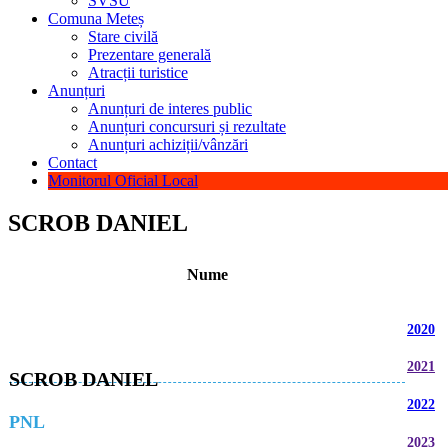
SVSU
Comuna Meteș
Stare civilă
Prezentare generală
Atracții turistice
Anunțuri
Anunțuri de interes public
Anunțuri concursuri și rezultate
Anunțuri achiziții/vânzări
Contact
Monitorul Oficial Local
SCROB DANIEL
Nume
2020
2021
SCROB DANIEL
2022
PNL
2023