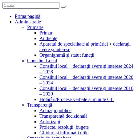
Prima pagină
Administrație
Primărie
Primar
Audiențe
Aparatul de specialitate al primăriei + declarații
avere și interese
Organigramă și statut funcții
Consiliul Local
Consiliul local + declarații avere și interese 2024
– 2028
Consiliul local + declarații avere și interese 2020
– 2024
Consiliul local + declarații avere și interese 2016
– 2020
Hotărâri/Procese verbale și minute CL
Transparență
Achiziții publice
Transparență decizională
Autorizații
Proiecte, rezoluții, bugete
Ghiduri și informații utile