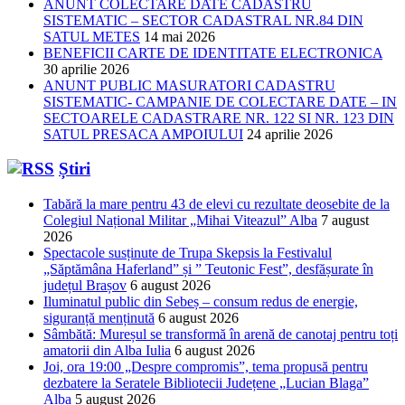
ANUNT COLECTARE DATE CADASTRU
SISTEMATIC – SECTOR CADASTRAL NR.84 DIN
SATUL METES
14 mai 2026
BENEFICII CARTE DE IDENTITATE ELECTRONICA
30 aprilie 2026
ANUNT PUBLIC MASURATORI CADASTRU
SISTEMATIC- CAMPANIE DE COLECTARE DATE – IN
SECTOARELE CADASTRARE NR. 122 SI NR. 123 DIN
SATUL PRESACA AMPOIULUI
24 aprilie 2026
Știri
Tabără la mare pentru 43 de elevi cu rezultate deosebite de la
Colegiul Național Militar „Mihai Viteazul” Alba
7 august
2026
Spectacole susținute de Trupa Skepsis la Festivalul
„Săptămâna Haferland” și ” Teutonic Fest”, desfășurate în
județul Brașov
6 august 2026
Iluminatul public din Sebeș – consum redus de energie,
siguranță menținută
6 august 2026
Sâmbătă: Mureșul se transformă în arenă de canotaj pentru toți
amatorii din Alba Iulia
6 august 2026
Joi, ora 19:00 „Despre compromis”, tema propusă pentru
dezbatere la Seratele Bibliotecii Județene „Lucian Blaga”
Alba
5 august 2026