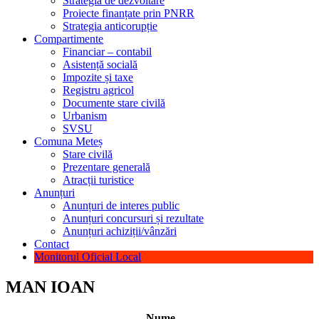
Strategia de dezvoltare
Proiecte finanțate prin PNRR
Strategia anticorupție
Compartimente
Financiar – contabil
Asistență socială
Impozite și taxe
Registru agricol
Documente stare civilă
Urbanism
SVSU
Comuna Meteș
Stare civilă
Prezentare generală
Atracții turistice
Anunțuri
Anunțuri de interes public
Anunțuri concursuri și rezultate
Anunțuri achiziții/vânzări
Contact
Monitorul Oficial Local
MAN IOAN
Nume