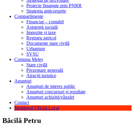
Strategia de dezvoltare
Proiecte finanțate prin PNRR
Strategia anticorupție
Compartimente
Financiar – contabil
Asistență socială
Impozite și taxe
Registru agricol
Documente stare civilă
Urbanism
SVSU
Comuna Meteș
Stare civilă
Prezentare generală
Atracții turistice
Anunțuri
Anunțuri de interes public
Anunțuri concursuri și rezultate
Anunțuri achiziții/vânzări
Contact
Monitorul Oficial Local
Băcilă Petru