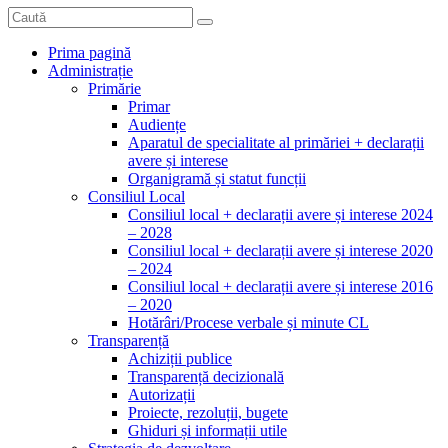
Prima pagină
Administrație
Primărie
Primar
Audiențe
Aparatul de specialitate al primăriei + declarații
avere și interese
Organigramă și statut funcții
Consiliul Local
Consiliul local + declarații avere și interese 2024
– 2028
Consiliul local + declarații avere și interese 2020
– 2024
Consiliul local + declarații avere și interese 2016
– 2020
Hotărâri/Procese verbale și minute CL
Transparență
Achiziții publice
Transparență decizională
Autorizații
Proiecte, rezoluții, bugete
Ghiduri și informații utile