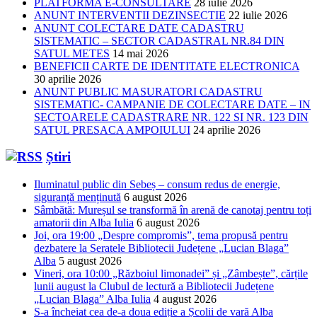
PLATFORMA E-CONSULTARE
28 iulie 2026
ANUNT INTERVENTII DEZINSECTIE
22 iulie 2026
ANUNT COLECTARE DATE CADASTRU
SISTEMATIC – SECTOR CADASTRAL NR.84 DIN
SATUL METES
14 mai 2026
BENEFICII CARTE DE IDENTITATE ELECTRONICA
30 aprilie 2026
ANUNT PUBLIC MASURATORI CADASTRU
SISTEMATIC- CAMPANIE DE COLECTARE DATE – IN
SECTOARELE CADASTRARE NR. 122 SI NR. 123 DIN
SATUL PRESACA AMPOIULUI
24 aprilie 2026
Știri
Iluminatul public din Sebeș – consum redus de energie,
siguranță menținută
6 august 2026
Sâmbătă: Mureșul se transformă în arenă de canotaj pentru toți
amatorii din Alba Iulia
6 august 2026
Joi, ora 19:00 „Despre compromis”, tema propusă pentru
dezbatere la Seratele Bibliotecii Județene „Lucian Blaga”
Alba
5 august 2026
Vineri, ora 10:00 „Războiul limonadei” și „Zâmbește”, cărțile
lunii august la Clubul de lectură a Bibliotecii Județene
„Lucian Blaga” Alba Iulia
4 august 2026
S-a încheiat cea de-a doua ediție a Școlii de vară Alba