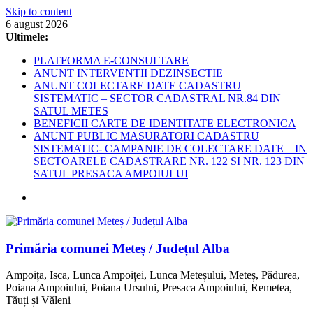
Skip to content
6 august 2026
Ultimele:
PLATFORMA E-CONSULTARE
ANUNT INTERVENTII DEZINSECTIE
ANUNT COLECTARE DATE CADASTRU
SISTEMATIC – SECTOR CADASTRAL NR.84 DIN
SATUL METES
BENEFICII CARTE DE IDENTITATE ELECTRONICA
ANUNT PUBLIC MASURATORI CADASTRU
SISTEMATIC- CAMPANIE DE COLECTARE DATE – IN
SECTOARELE CADASTRARE NR. 122 SI NR. 123 DIN
SATUL PRESACA AMPOIULUI
Primăria comunei Meteș / Județul Alba
Ampoița, Isca, Lunca Ampoiței, Lunca Meteșului, Meteș, Pădurea,
Poiana Ampoiului, Poiana Ursului, Presaca Ampoiului, Remetea,
Tăuți și Văleni