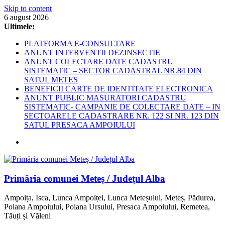
Skip to content
6 august 2026
Ultimele:
PLATFORMA E-CONSULTARE
ANUNT INTERVENTII DEZINSECTIE
ANUNT COLECTARE DATE CADASTRU
SISTEMATIC – SECTOR CADASTRAL NR.84 DIN
SATUL METES
BENEFICII CARTE DE IDENTITATE ELECTRONICA
ANUNT PUBLIC MASURATORI CADASTRU
SISTEMATIC- CAMPANIE DE COLECTARE DATE – IN
SECTOARELE CADASTRARE NR. 122 SI NR. 123 DIN
SATUL PRESACA AMPOIULUI
Primăria comunei Meteș / Județul Alba
Ampoița, Isca, Lunca Ampoiței, Lunca Meteșului, Meteș, Pădurea,
Poiana Ampoiului, Poiana Ursului, Presaca Ampoiului, Remetea,
Tăuți și Văleni