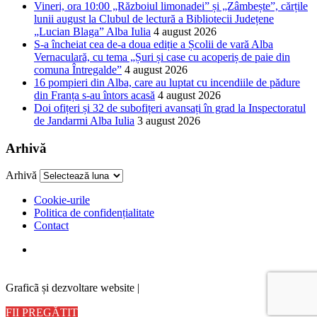
Vineri, ora 10:00 „Războiul limonadei” și „Zâmbește”, cărțile
lunii august la Clubul de lectură a Bibliotecii Județene
„Lucian Blaga” Alba Iulia
4 august 2026
S-a încheiat cea de-a doua ediție a Școlii de vară Alba
Vernaculară, cu tema „Șuri și case cu acoperiș de paie din
comuna Întregalde”
4 august 2026
16 pompieri din Alba, care au luptat cu incendiile de pădure
din Franța s-au întors acasă
4 august 2026
Doi ofițeri și 32 de subofițeri avansați în grad la Inspectoratul
de Jandarmi Alba Iulia
3 august 2026
Arhivă
Arhivă
Cookie-urile
Politica de confidențialitate
Contact
Graficã și dezvoltare website |
FII PREGĂTIT