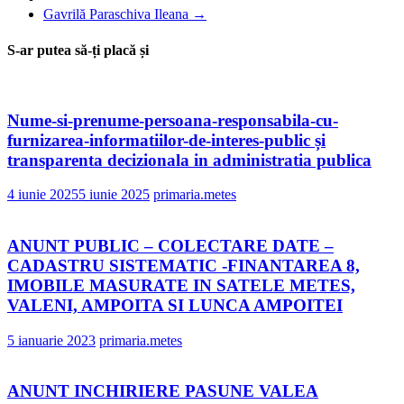
Gavrilă Paraschiva Ileana
→
S-ar putea să-ți placă și
Nume-si-prenume-persoana-responsabila-cu-
furnizarea-informatiilor-de-interes-public și
transparenta decizionala in administratia publica
4 iunie 2025
5 iunie 2025
primaria.metes
ANUNT PUBLIC – COLECTARE DATE –
CADASTRU SISTEMATIC -FINANTAREA 8,
IMOBILE MASURATE IN SATELE METES,
VALENI, AMPOITA SI LUNCA AMPOITEI
5 ianuarie 2023
primaria.metes
ANUNT INCHIRIERE PASUNE VALEA