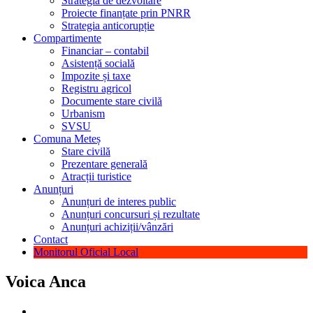
Strategia de dezvoltare
Proiecte finanțate prin PNRR
Strategia anticorupție
Compartimente
Financiar – contabil
Asistență socială
Impozite și taxe
Registru agricol
Documente stare civilă
Urbanism
SVSU
Comuna Meteș
Stare civilă
Prezentare generală
Atracții turistice
Anunțuri
Anunțuri de interes public
Anunțuri concursuri și rezultate
Anunțuri achiziții/vânzări
Contact
Monitorul Oficial Local
Voica Anca