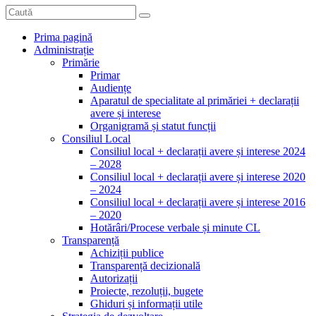
Prima pagină
Administrație
Primărie
Primar
Audiențe
Aparatul de specialitate al primăriei + declarații
avere și interese
Organigramă și statut funcții
Consiliul Local
Consiliul local + declarații avere și interese 2024
– 2028
Consiliul local + declarații avere și interese 2020
– 2024
Consiliul local + declarații avere și interese 2016
– 2020
Hotărâri/Procese verbale și minute CL
Transparență
Achiziții publice
Transparență decizională
Autorizații
Proiecte, rezoluții, bugete
Ghiduri și informații utile