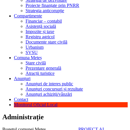
Strategia de dezvoltare
Proiecte finanțate prin PNRR
Strategia anticorupție
Compartimente
Financiar – contabil
Asistență socială
Impozite și taxe
Registru agricol
Documente stare civilă
Urbanism
SVSU
Comuna Meteș
Stare civilă
Prezentare generală
Atracții turistice
Anunțuri
Anunțuri de interes public
Anunțuri concursuri și rezultate
Anunțuri achiziții/vânzări
Contact
Monitorul Oficial Local
Administrație
Bugetul comunei Metes
PROIECT AL