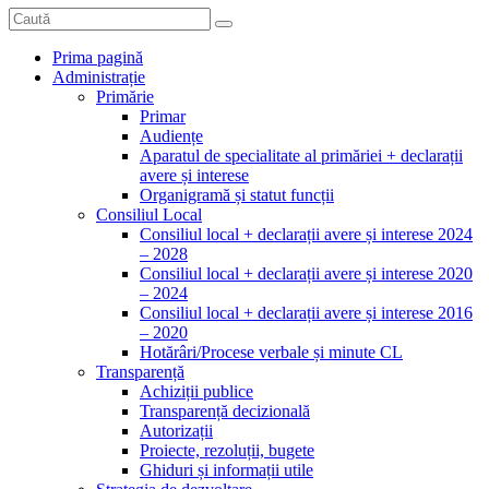
Prima pagină
Administrație
Primărie
Primar
Audiențe
Aparatul de specialitate al primăriei + declarații
avere și interese
Organigramă și statut funcții
Consiliul Local
Consiliul local + declarații avere și interese 2024
– 2028
Consiliul local + declarații avere și interese 2020
– 2024
Consiliul local + declarații avere și interese 2016
– 2020
Hotărâri/Procese verbale și minute CL
Transparență
Achiziții publice
Transparență decizională
Autorizații
Proiecte, rezoluții, bugete
Ghiduri și informații utile