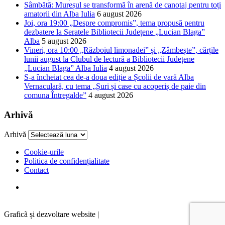
Sâmbătă: Mureșul se transformă în arenă de canotaj pentru toți
amatorii din Alba Iulia
6 august 2026
Joi, ora 19:00 „Despre compromis”, tema propusă pentru
dezbatere la Seratele Bibliotecii Județene „Lucian Blaga”
Alba
5 august 2026
Vineri, ora 10:00 „Războiul limonadei” și „Zâmbește”, cărțile
lunii august la Clubul de lectură a Bibliotecii Județene
„Lucian Blaga” Alba Iulia
4 august 2026
S-a încheiat cea de-a doua ediție a Școlii de vară Alba
Vernaculară, cu tema „Șuri și case cu acoperiș de paie din
comuna Întregalde”
4 august 2026
Arhivă
Arhivă
Cookie-urile
Politica de confidențialitate
Contact
Graficã și dezvoltare website |