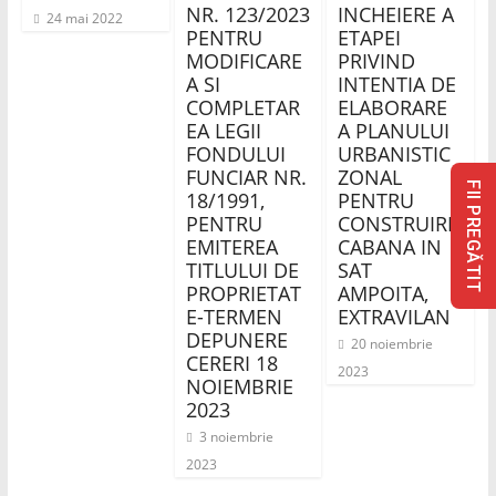
NR. 123/2023
INCHEIERE A
24 mai 2022
PENTRU
ETAPEI
MODIFICARE
PRIVIND
A SI
INTENTIA DE
COMPLETAR
ELABORARE
EA LEGII
A PLANULUI
FONDULUI
URBANISTIC
FUNCIAR NR.
ZONAL
FII PREGĂTIT
18/1991,
PENTRU
PENTRU
CONSTRUIRE
EMITEREA
CABANA IN
TITLULUI DE
SAT
PROPRIETAT
AMPOITA,
E-TERMEN
EXTRAVILAN
DEPUNERE
20 noiembrie
CERERI 18
2023
NOIEMBRIE
2023
3 noiembrie
2023