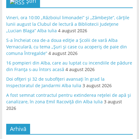
Știri
Vineri, ora 10:00 „Războiul limonadei” și „Zâmbește”, cărțile
lunii august la Clubul de lectură a Bibliotecii Județene
„Lucian Blaga” Alba Iulia
4 august 2026
S-a încheiat cea de-a doua ediție a Școlii de vară Alba
Vernaculară, cu tema „Șuri și case cu acoperiș de paie din
comuna Întregalde”
4 august 2026
16 pompieri din Alba, care au luptat cu incendiile de pădure
din Franța s-au întors acasă
4 august 2026
Doi ofițeri și 32 de subofițeri avansați în grad la
Inspectoratul de Jandarmi Alba Iulia
3 august 2026
A fost semnat contractul pentru extinderea rețelei de apă și
canalizare, în zona Emil Racoviță din Alba Iulia
3 august
2026
Arhivă