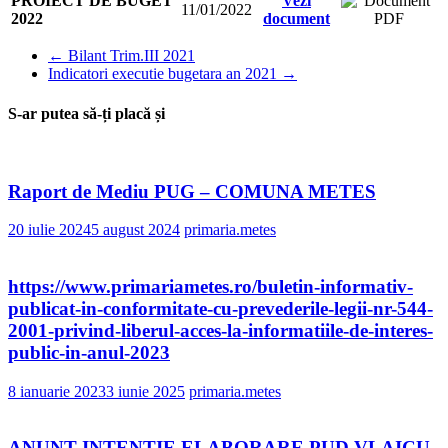
PROIECT DE BUGET
Vezi
11/01/2022
2022
document
←
Bilant Trim.III 2021
Indicatori executie bugetara an 2021
→
S-ar putea să-ți placă și
Raport de Mediu PUG – COMUNA METES
20 iulie 2024
5 august 2024
primaria.metes
https://www.primariametes.ro/buletin-informativ-
publicat-in-conformitate-cu-prevederile-legii-nr-544-
2001-privind-liberul-acces-la-informatiile-de-interes-
public-in-anul-2023
8 ianuarie 2023
3 iunie 2025
primaria.metes
ANUNT INTENTIE ELABORARE PUD VLAICU