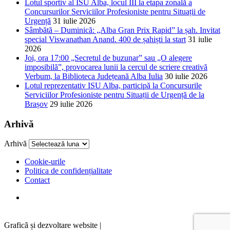
Lotul sportiv al ISU Alba, locul III la etapa zonală a
Concursurilor Serviciilor Profesioniste pentru Situații de
Urgență
31 iulie 2026
Sâmbătă – Duminică: „Alba Gran Prix Rapid” la șah. Invitat
special Viswanathan Anand. 400 de șahiști la start
31 iulie
2026
Joi, ora 17:00 „Secretul de buzunar” sau „O alegere
imposibilă”, provocarea lunii la cercul de scriere creativă
Verbum, la Biblioteca Județeană Alba Iulia
30 iulie 2026
Lotul reprezentativ ISU Alba, participă la Concursurile
Serviciilor Profesioniste pentru Situații de Urgență de la
Brașov
29 iulie 2026
Arhivă
Arhivă
Cookie-urile
Politica de confidențialitate
Contact
Graficã și dezvoltare website |