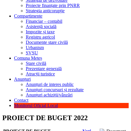
Strategia de dezvoltare
Proiecte finanțate prin PNRR
Strategia anticorupție
Compartimente
Financiar – contabil
Asistență socială
Impozite și taxe
Registru agricol
Documente stare civilă
Urbanism
SVSU
Comuna Meteș
Stare civilă
Prezentare generală
Atracții turistice
Anunțuri
Anunțuri de interes public
Anunțuri concursuri și rezultate
Anunțuri achiziții/vânzări
Contact
Monitorul Oficial Local
PROIECT DE BUGET 2022