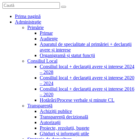
Prima pagină
Administrație
Primărie
Primar
Audiențe
Aparatul de specialitate al primăriei + declarații
avere și interese
Organigramă și statut funcții
Consiliul Local
Consiliul local + declarații avere și interese 2024
– 2028
Consiliul local + declarații avere și interese 2020
– 2024
Consiliul local + declarații avere și interese 2016
– 2020
Hotărâri/Procese verbale și minute CL
Transparență
Achiziții publice
Transparență decizională
Autorizații
Proiecte, rezoluții, bugete
Ghiduri și informații utile