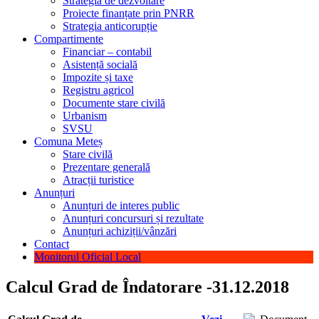
Strategia de dezvoltare
Proiecte finanțate prin PNRR
Strategia anticorupție
Compartimente
Financiar – contabil
Asistență socială
Impozite și taxe
Registru agricol
Documente stare civilă
Urbanism
SVSU
Comuna Meteș
Stare civilă
Prezentare generală
Atracții turistice
Anunțuri
Anunțuri de interes public
Anunțuri concursuri și rezultate
Anunțuri achiziții/vânzări
Contact
Monitorul Oficial Local
Calcul Grad de Îndatorare -31.12.2018