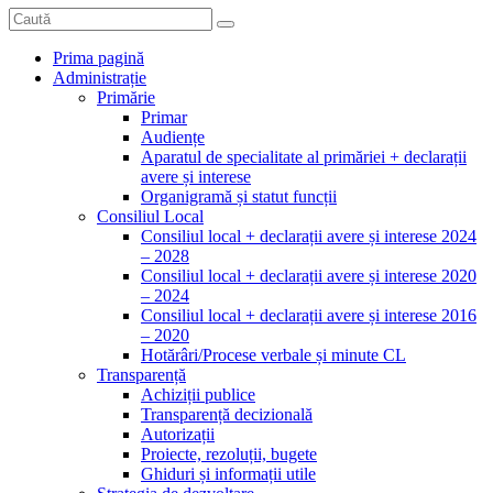
Prima pagină
Administrație
Primărie
Primar
Audiențe
Aparatul de specialitate al primăriei + declarații
avere și interese
Organigramă și statut funcții
Consiliul Local
Consiliul local + declarații avere și interese 2024
– 2028
Consiliul local + declarații avere și interese 2020
– 2024
Consiliul local + declarații avere și interese 2016
– 2020
Hotărâri/Procese verbale și minute CL
Transparență
Achiziții publice
Transparență decizională
Autorizații
Proiecte, rezoluții, bugete
Ghiduri și informații utile