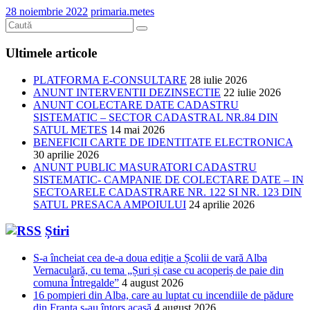
28 noiembrie 2022
primaria.metes
Ultimele articole
PLATFORMA E-CONSULTARE
28 iulie 2026
ANUNT INTERVENTII DEZINSECTIE
22 iulie 2026
ANUNT COLECTARE DATE CADASTRU
SISTEMATIC – SECTOR CADASTRAL NR.84 DIN
SATUL METES
14 mai 2026
BENEFICII CARTE DE IDENTITATE ELECTRONICA
30 aprilie 2026
ANUNT PUBLIC MASURATORI CADASTRU
SISTEMATIC- CAMPANIE DE COLECTARE DATE – IN
SECTOARELE CADASTRARE NR. 122 SI NR. 123 DIN
SATUL PRESACA AMPOIULUI
24 aprilie 2026
Știri
S-a încheiat cea de-a doua ediție a Școlii de vară Alba
Vernaculară, cu tema „Șuri și case cu acoperiș de paie din
comuna Întregalde”
4 august 2026
16 pompieri din Alba, care au luptat cu incendiile de pădure
din Franța s-au întors acasă
4 august 2026