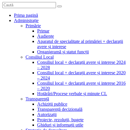
Prima pagină
Administrație
Primărie
Primar
Audiențe
Aparatul de specialitate al primăriei + declarații
avere și interese
Organigramă și statut funcții
Consiliul Local
Consiliul local + declarații avere și interese 2024
– 2028
Consiliul local + declarații avere și interese 2020
– 2024
Consiliul local + declarații avere și interese 2016
– 2020
Hotărâri/Procese verbale și minute CL
Transparență
Achiziții publice
Transparență decizională
Autorizații
Proiecte, rezoluții, bugete
Ghiduri și informații utile