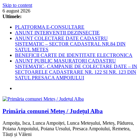
Skip to content
6 august 2026
Ultimele:
PLATFORMA E-CONSULTARE
ANUNT INTERVENTII DEZINSECTIE
ANUNT COLECTARE DATE CADASTRU
SISTEMATIC – SECTOR CADASTRAL NR.84 DIN
SATUL METES
BENEFICII CARTE DE IDENTITATE ELECTRONICA
ANUNT PUBLIC MASURATORI CADASTRU
SISTEMATIC- CAMPANIE DE COLECTARE DATE – IN
SECTOARELE CADASTRARE NR. 122 SI NR. 123 DIN
SATUL PRESACA AMPOIULUI
Primăria comunei Meteș / Județul Alba
Ampoița, Isca, Lunca Ampoiței, Lunca Meteșului, Meteș, Pădurea,
Poiana Ampoiului, Poiana Ursului, Presaca Ampoiului, Remetea,
Tăuți și Văleni