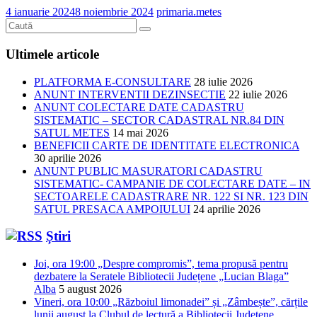
4 ianuarie 2024
8 noiembrie 2024
primaria.metes
Ultimele articole
PLATFORMA E-CONSULTARE
28 iulie 2026
ANUNT INTERVENTII DEZINSECTIE
22 iulie 2026
ANUNT COLECTARE DATE CADASTRU
SISTEMATIC – SECTOR CADASTRAL NR.84 DIN
SATUL METES
14 mai 2026
BENEFICII CARTE DE IDENTITATE ELECTRONICA
30 aprilie 2026
ANUNT PUBLIC MASURATORI CADASTRU
SISTEMATIC- CAMPANIE DE COLECTARE DATE – IN
SECTOARELE CADASTRARE NR. 122 SI NR. 123 DIN
SATUL PRESACA AMPOIULUI
24 aprilie 2026
Știri
Joi, ora 19:00 „Despre compromis”, tema propusă pentru
dezbatere la Seratele Bibliotecii Județene „Lucian Blaga”
Alba
5 august 2026
Vineri, ora 10:00 „Războiul limonadei” și „Zâmbește”, cărțile
lunii august la Clubul de lectură a Bibliotecii Județene