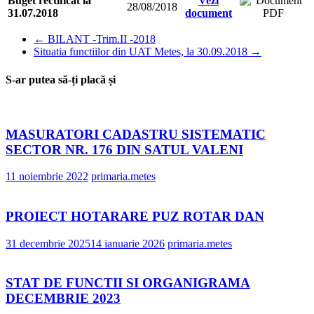
Buget rectificat la
Vezi
28/08/2018
31.07.2018
document
←
BILANT -Trim.II -2018
Situatia functiilor din UAT Metes, la 30.09.2018
→
S-ar putea să-ți placă și
MASURATORI CADASTRU SISTEMATIC
SECTOR NR. 176 DIN SATUL VALENI
11 noiembrie 2022
primaria.metes
PROIECT HOTARARE PUZ ROTAR DAN
31 decembrie 2025
14 ianuarie 2026
primaria.metes
STAT DE FUNCTII SI ORGANIGRAMA
DECEMBRIE 2023