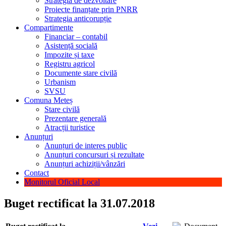
Strategia de dezvoltare
Proiecte finanțate prin PNRR
Strategia anticorupție
Compartimente
Financiar – contabil
Asistență socială
Impozite și taxe
Registru agricol
Documente stare civilă
Urbanism
SVSU
Comuna Meteș
Stare civilă
Prezentare generală
Atracții turistice
Anunțuri
Anunțuri de interes public
Anunțuri concursuri și rezultate
Anunțuri achiziții/vânzări
Contact
Monitorul Oficial Local
Buget rectificat la 31.07.2018