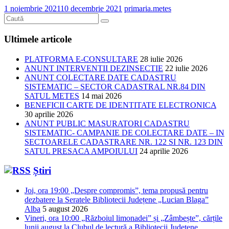
1 noiembrie 2021
10 decembrie 2021
primaria.metes
Ultimele articole
PLATFORMA E-CONSULTARE
28 iulie 2026
ANUNT INTERVENTII DEZINSECTIE
22 iulie 2026
ANUNT COLECTARE DATE CADASTRU
SISTEMATIC – SECTOR CADASTRAL NR.84 DIN
SATUL METES
14 mai 2026
BENEFICII CARTE DE IDENTITATE ELECTRONICA
30 aprilie 2026
ANUNT PUBLIC MASURATORI CADASTRU
SISTEMATIC- CAMPANIE DE COLECTARE DATE – IN
SECTOARELE CADASTRARE NR. 122 SI NR. 123 DIN
SATUL PRESACA AMPOIULUI
24 aprilie 2026
Știri
Joi, ora 19:00 „Despre compromis”, tema propusă pentru
dezbatere la Seratele Bibliotecii Județene „Lucian Blaga”
Alba
5 august 2026
Vineri, ora 10:00 „Războiul limonadei” și „Zâmbește”, cărțile
lunii august la Clubul de lectură a Bibliotecii Județene