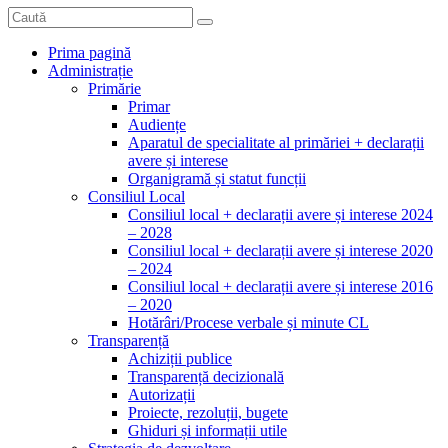
Prima pagină
Administrație
Primărie
Primar
Audiențe
Aparatul de specialitate al primăriei + declarații
avere și interese
Organigramă și statut funcții
Consiliul Local
Consiliul local + declarații avere și interese 2024
– 2028
Consiliul local + declarații avere și interese 2020
– 2024
Consiliul local + declarații avere și interese 2016
– 2020
Hotărâri/Procese verbale și minute CL
Transparență
Achiziții publice
Transparență decizională
Autorizații
Proiecte, rezoluții, bugete
Ghiduri și informații utile