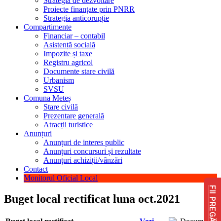
Strategia de dezvoltare
Proiecte finanțate prin PNRR
Strategia anticorupție
Compartimente
Financiar – contabil
Asistență socială
Impozite și taxe
Registru agricol
Documente stare civilă
Urbanism
SVSU
Comuna Meteș
Stare civilă
Prezentare generală
Atracții turistice
Anunțuri
Anunțuri de interes public
Anunțuri concursuri și rezultate
Anunțuri achiziții/vânzări
Contact
Monitorul Oficial Local
FII PREGĂTIT
Buget local rectificat luna oct.2021