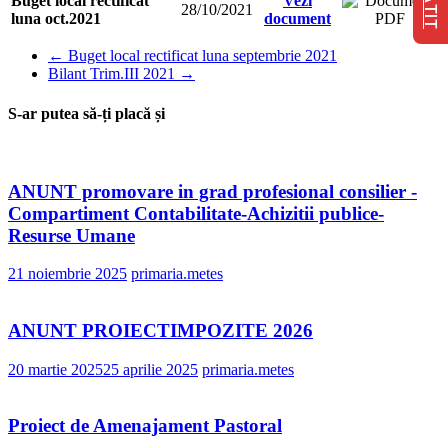
Buget local rectificat
Vezi
28/10/2021
luna oct.2021
document
←
Buget local rectificat luna septembrie 2021
Bilant Trim.III 2021
→
S-ar putea să-ți placă și
ANUNT promovare in grad profesional consilier -
Compartiment Contabilitate-Achizitii publice-
Resurse Umane
21 noiembrie 2025
primaria.metes
ANUNT PROIECTIMPOZITE 2026
20 martie 2025
25 aprilie 2025
primaria.metes
Proiect de Amenajament Pastoral