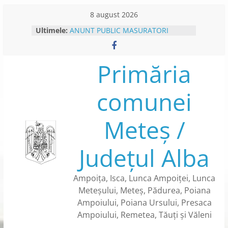
Skip
8 august 2026
to
Ultimele:
ANUNT PUBLIC MASURATORI
content
CADASTRU SISTEMATIC- CAMPANIE
DE COLECTARE DATE – IN
SECTOARELE CADASTRARE NR. 122
Primăria
SI NR. 123 DIN SATUL PRESACA
AMPOIULUI
comunei
PLATFORMA E-CONSULTARE
ANUNT INTERVENTII DEZINSECTIE
ANUNT COLECTARE DATE
Meteș /
CADASTRU SISTEMATIC – SECTOR
CADASTRAL NR.84 DIN SATUL
METES
Județul Alba
BENEFICII CARTE DE IDENTITATE
ELECTRONICA
Ampoița, Isca, Lunca Ampoiței, Lunca
Meteșului, Meteș, Pădurea, Poiana
Ampoiului, Poiana Ursului, Presaca
Ampoiului, Remetea, Tăuți și Văleni