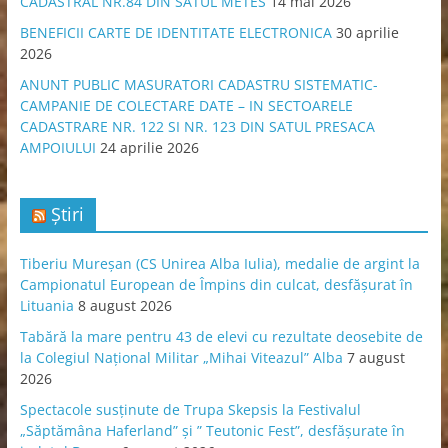
CADASTRAL NR.84 DIN SATUL METES
14 mai 2026
BENEFICII CARTE DE IDENTITATE ELECTRONICA
30 aprilie
2026
ANUNT PUBLIC MASURATORI CADASTRU SISTEMATIC-
CAMPANIE DE COLECTARE DATE – IN SECTOARELE
CADASTRARE NR. 122 SI NR. 123 DIN SATUL PRESACA
AMPOIULUI
24 aprilie 2026
Știri
Tiberiu Mureșan (CS Unirea Alba Iulia), medalie de argint la
Campionatul European de Împins din culcat, desfășurat în
Lituania
8 august 2026
Tabără la mare pentru 43 de elevi cu rezultate deosebite de
la Colegiul Național Militar „Mihai Viteazul” Alba
7 august
2026
Spectacole susținute de Trupa Skepsis la Festivalul
„Săptămâna Haferland” și ” Teutonic Fest”, desfășurate în