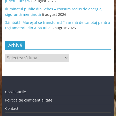
județul Brașov
6 august 2026
Iluminatul public din Sebeș – consum redus de energie,
siguranță menținută
6 august 2026
Sâmbătă: Mureșul se transformă în arenă de canotaj pentru
toți amatorii din Alba Iulia
6 august 2026
Arhivă
Arhivă
Cookie-urile
Politica de confidențialitate
Contact