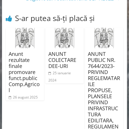
S-ar putea să-ți placă și
Anunt
ANUNT
ANUNT
rezultate
COLECTARE
PUBLIC NR.
finale
DEE-URI
7644/2023-
promovare
PRIVIND
25 ianuarie
funct.public
REGLEMATAR
2024
Comp.Agrico
ILE
l
PROPUSE,
PLANSELE
26 august 2025
PRIVIND
INFRASTRUC
TURA
EDILITARA,
REGULAMEN