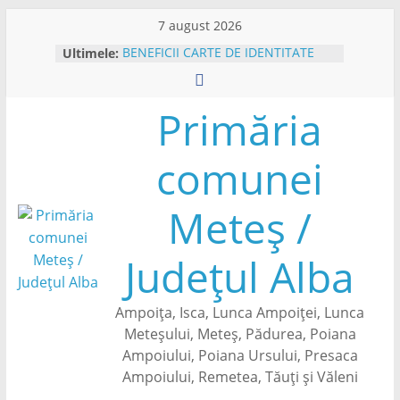
Skip
7 august 2026
to
Ultimele:
BENEFICII CARTE DE IDENTITATE
content
ELECTRONICA
ANUNT PUBLIC MASURATORI
CADASTRU SISTEMATIC- CAMPANIE
Primăria
DE COLECTARE DATE – IN
SECTOARELE CADASTRARE NR. 122
comunei
SI NR. 123 DIN SATUL PRESACA
AMPOIULUI
PLATFORMA E-CONSULTARE
Meteș /
ANUNT INTERVENTII DEZINSECTIE
ANUNT COLECTARE DATE
CADASTRU SISTEMATIC – SECTOR
Județul Alba
CADASTRAL NR.84 DIN SATUL
METES
Ampoița, Isca, Lunca Ampoiței, Lunca
Meteșului, Meteș, Pădurea, Poiana
Ampoiului, Poiana Ursului, Presaca
Ampoiului, Remetea, Tăuți și Văleni