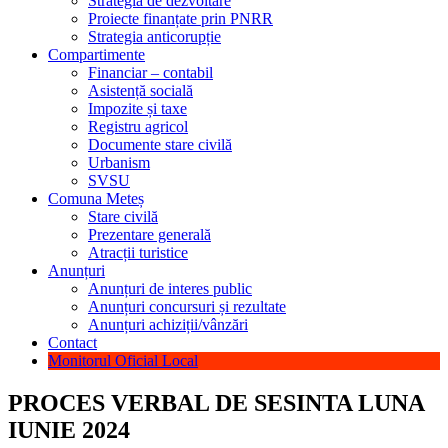
Strategia de dezvoltare
Proiecte finanțate prin PNRR
Strategia anticorupție
Compartimente
Financiar – contabil
Asistență socială
Impozite și taxe
Registru agricol
Documente stare civilă
Urbanism
SVSU
Comuna Meteș
Stare civilă
Prezentare generală
Atracții turistice
Anunțuri
Anunțuri de interes public
Anunțuri concursuri și rezultate
Anunțuri achiziții/vânzări
Contact
Monitorul Oficial Local
PROCES VERBAL DE SESINTA LUNA
IUNIE 2024