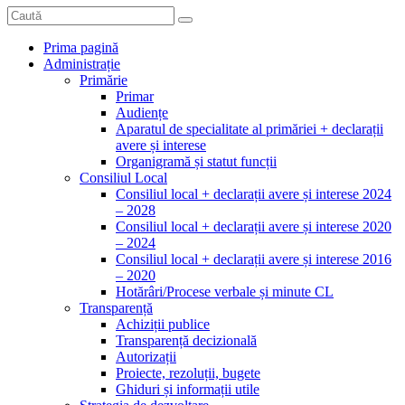
Prima pagină
Administrație
Primărie
Primar
Audiențe
Aparatul de specialitate al primăriei + declarații
avere și interese
Organigramă și statut funcții
Consiliul Local
Consiliul local + declarații avere și interese 2024
– 2028
Consiliul local + declarații avere și interese 2020
– 2024
Consiliul local + declarații avere și interese 2016
– 2020
Hotărâri/Procese verbale și minute CL
Transparență
Achiziții publice
Transparență decizională
Autorizații
Proiecte, rezoluții, bugete
Ghiduri și informații utile