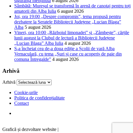
siguranță menținută
6 august 2026
Sâmbătă: Mureșul se transformă în arenă de canotaj pentru toți
amatorii din Alba Iulia
6 august 2026
Joi, ora 19:00 „Despre compromis”, tema propusă pentru
dezbatere la Seratele Bibliotecii Județene „Lucian Blaga”
Alba
5 august 2026
Vineri, ora 10:00 „Războiul limonadei” și „Zâmbește”, cărțile
lunii august la Clubul de lectură a Bibliotecii Județene
„Lucian Blaga” Alba Iulia
4 august 2026
S-a încheiat cea de-a doua ediție a Școlii de vară Alba
Vernaculară, cu tema „Șuri și case cu acoperiș de paie din
comuna Întregalde”
4 august 2026
Arhivă
Arhivă
Cookie-urile
Politica de confidențialitate
Contact
Graficã și dezvoltare website |