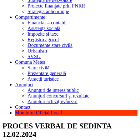
Strategia de dezvoltare
Proiecte finanțate prin PNRR
Strategia anticorupție
Compartimente
Financiar – contabil
Asistență socială
Impozite și taxe
Registru agricol
Documente stare civilă
Urbanism
SVSU
Comuna Meteș
Stare civilă
Prezentare generală
Atracții turistice
Anunțuri
Anunțuri de interes public
Anunțuri concursuri și rezultate
Anunțuri achiziții/vânzări
Contact
Monitorul Oficial Local
PROCES VERBAL DE SEDINTA
12.02.2024