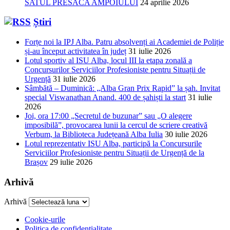
SATUL PRESACA AMPOIULUI
24 aprilie 2026
Știri
Forțe noi la IPJ Alba. Patru absolvenți ai Academiei de Poliție
și-au început activitatea în județ
31 iulie 2026
Lotul sportiv al ISU Alba, locul III la etapa zonală a
Concursurilor Serviciilor Profesioniste pentru Situații de
Urgență
31 iulie 2026
Sâmbătă – Duminică: „Alba Gran Prix Rapid” la șah. Invitat
special Viswanathan Anand. 400 de șahiști la start
31 iulie
2026
Joi, ora 17:00 „Secretul de buzunar” sau „O alegere
imposibilă”, provocarea lunii la cercul de scriere creativă
Verbum, la Biblioteca Județeană Alba Iulia
30 iulie 2026
Lotul reprezentativ ISU Alba, participă la Concursurile
Serviciilor Profesioniste pentru Situații de Urgență de la
Brașov
29 iulie 2026
Arhivă
Arhivă
Cookie-urile
Politica de confidențialitate