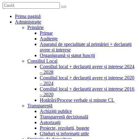
Prima pagină
Administrație
Primărie
Primar
Audiențe
Aparatul de specialitate al primăriei + declarații
avere și interese
Organigramă și statut funcții
Consiliul Local
Consiliul local + declarații avere și interese 2024
– 2028
Consiliul local + declarații avere și interese 2020
– 2024
Consiliul local + declarații avere și interese 2016
– 2020
Hotărâri/Procese verbale și minute CL
Transparență
Achiziții publice
Transparență decizională
Autorizații
Proiecte, rezoluții, bugete
Ghiduri și informații utile