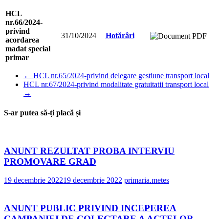
HCL
nr.66/2024-
privind
31/10/2024
Hotărâri
acordarea
madat special
primar
←
HCL nr.65/2024-privind delegare gestiune transport local
HCL nr.67/2024-privind modalitate gratuitatii transport local
→
S-ar putea să-ți placă și
ANUNT REZULTAT PROBA INTERVIU
PROMOVARE GRAD
19 decembrie 2022
19 decembrie 2022
primaria.metes
ANUNT PUBLIC PRIVIND INCEPEREA
CAMPANIEI DE COLECTARE A ACTELOR