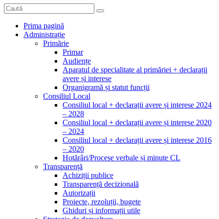
Prima pagină
Administrație
Primărie
Primar
Audiențe
Aparatul de specialitate al primăriei + declarații
avere și interese
Organigramă și statut funcții
Consiliul Local
Consiliul local + declarații avere și interese 2024
– 2028
Consiliul local + declarații avere și interese 2020
– 2024
Consiliul local + declarații avere și interese 2016
– 2020
Hotărâri/Procese verbale și minute CL
Transparență
Achiziții publice
Transparență decizională
Autorizații
Proiecte, rezoluții, bugete
Ghiduri și informații utile