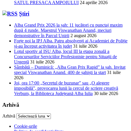
SATUL PRESACA AMPOIULUI
24 aprilie 2026
Știri
Alba Grand Prix 2026 la șah: 11 jucători cu punctaj maxim
după 4 runde. Maestrul Viswanathan Anand, meciuri
demonstrative în Parcul Unirii
2 august 2026
Forțe noi la IPJ Alba. Patru absolvenți ai Academiei de Poliție
și-au început activitatea în județ
31 iulie 2026
Lotul sportiv al ISU Alba, locul III la etapa zonală a
Concursurilor Serviciilor Profesioniste pentru Situații de
Urgență
31 iulie 2026
Sâmbătă – Duminică: „Alba Gran Prix Rapid” la șah. Invitat
special Viswanathan Anand. 400 de șahiști la start
31 iulie
2026
Joi, ora 17:00 „Secretul de buzunar” sau „O alegere
imposibilă”, provocarea lunii la cercul de scriere creativă
Verbum, la Biblioteca Județeană Alba Iulia
30 iulie 2026
Arhivă
Arhivă
Cookie-urile