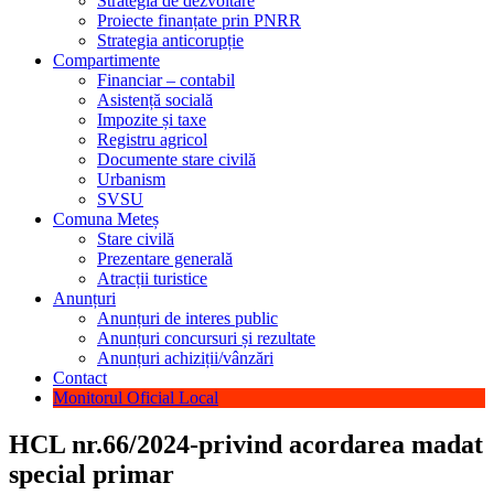
Strategia de dezvoltare
Proiecte finanțate prin PNRR
Strategia anticorupție
Compartimente
Financiar – contabil
Asistență socială
Impozite și taxe
Registru agricol
Documente stare civilă
Urbanism
SVSU
Comuna Meteș
Stare civilă
Prezentare generală
Atracții turistice
Anunțuri
Anunțuri de interes public
Anunțuri concursuri și rezultate
Anunțuri achiziții/vânzări
Contact
Monitorul Oficial Local
HCL nr.66/2024-privind acordarea madat
special primar