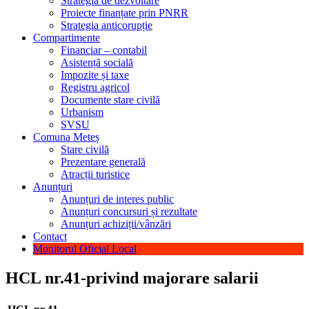
Strategia de dezvoltare
Proiecte finanțate prin PNRR
Strategia anticorupție
Compartimente
Financiar – contabil
Asistență socială
Impozite și taxe
Registru agricol
Documente stare civilă
Urbanism
SVSU
Comuna Meteș
Stare civilă
Prezentare generală
Atracții turistice
Anunțuri
Anunțuri de interes public
Anunțuri concursuri și rezultate
Anunțuri achiziții/vânzări
Contact
Monitorul Oficial Local
HCL nr.41-privind majorare salarii