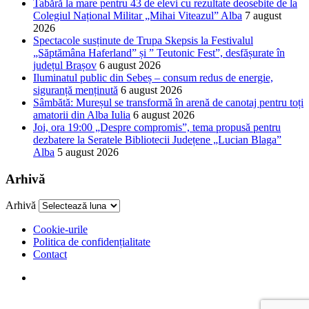
Tabără la mare pentru 43 de elevi cu rezultate deosebite de la
Colegiul Național Militar „Mihai Viteazul” Alba
7 august
2026
Spectacole susținute de Trupa Skepsis la Festivalul
„Săptămâna Haferland” și ” Teutonic Fest”, desfășurate în
județul Brașov
6 august 2026
Iluminatul public din Sebeș – consum redus de energie,
siguranță menținută
6 august 2026
Sâmbătă: Mureșul se transformă în arenă de canotaj pentru toți
amatorii din Alba Iulia
6 august 2026
Joi, ora 19:00 „Despre compromis”, tema propusă pentru
dezbatere la Seratele Bibliotecii Județene „Lucian Blaga”
Alba
5 august 2026
Arhivă
Arhivă
Cookie-urile
Politica de confidențialitate
Contact