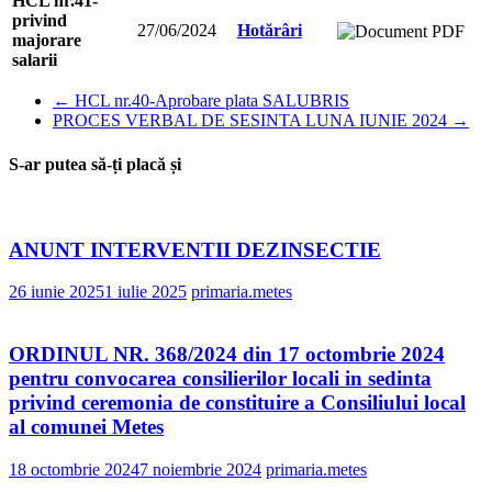
HCL nr.41-
privind
27/06/2024
Hotărâri
majorare
salarii
←
HCL nr.40-Aprobare plata SALUBRIS
PROCES VERBAL DE SESINTA LUNA IUNIE 2024
→
S-ar putea să-ți placă și
ANUNT INTERVENTII DEZINSECTIE
26 iunie 2025
1 iulie 2025
primaria.metes
ORDINUL NR. 368/2024 din 17 octombrie 2024
pentru convocarea consilierilor locali in sedinta
privind ceremonia de constituire a Consiliului local
al comunei Metes
18 octombrie 2024
7 noiembrie 2024
primaria.metes