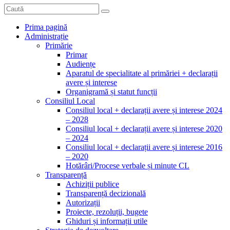
Prima pagină
Administrație
Primărie
Primar
Audiențe
Aparatul de specialitate al primăriei + declarații
avere și interese
Organigramă și statut funcții
Consiliul Local
Consiliul local + declarații avere și interese 2024
– 2028
Consiliul local + declarații avere și interese 2020
– 2024
Consiliul local + declarații avere și interese 2016
– 2020
Hotărâri/Procese verbale și minute CL
Transparență
Achiziții publice
Transparență decizională
Autorizații
Proiecte, rezoluții, bugete
Ghiduri și informații utile