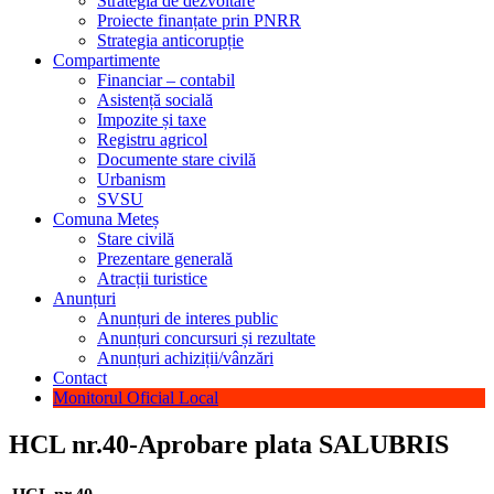
Strategia de dezvoltare
Proiecte finanțate prin PNRR
Strategia anticorupție
Compartimente
Financiar – contabil
Asistență socială
Impozite și taxe
Registru agricol
Documente stare civilă
Urbanism
SVSU
Comuna Meteș
Stare civilă
Prezentare generală
Atracții turistice
Anunțuri
Anunțuri de interes public
Anunțuri concursuri și rezultate
Anunțuri achiziții/vânzări
Contact
Monitorul Oficial Local
HCL nr.40-Aprobare plata SALUBRIS