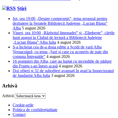
Știri
Joi, ora 19:00 „Despre compromis”, tema propusă pentru
dezbatere la Seratele Bibliotecii Județene „Lucian Blaga”
Alba
5 august 2026
Vineri, ora 10:00 „Războiul limonadei” și „Zâmbește”, cărțile
lunii august la Clubul de lectură a Bibliotecii Județene
„Lucian Blaga” Alba Iulia
4 august 2026
S-a încheiat cea de-a doua ediție a Școlii de vară Alba
Vernaculară, cu tema „Șuri și case cu acoperiș de paie din
comuna Întregalde”
4 august 2026
16 pompieri din Alba, care au luptat cu incendiile de pădure
din Franța s-au întors acasă
4 august 2026
Doi ofițeri și 32 de subofițeri avansați în grad la Inspectoratul
de Jandarmi Alba Iulia
3 august 2026
Arhivă
Arhivă
Cookie-urile
Politica de confidențialitate
Contact