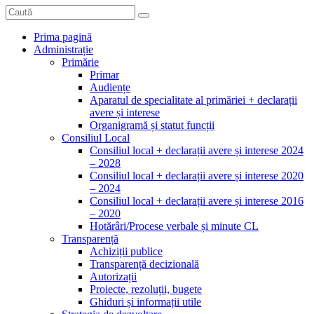
Prima pagină
Administrație
Primărie
Primar
Audiențe
Aparatul de specialitate al primăriei + declarații
avere și interese
Organigramă și statut funcții
Consiliul Local
Consiliul local + declarații avere și interese 2024
– 2028
Consiliul local + declarații avere și interese 2020
– 2024
Consiliul local + declarații avere și interese 2016
– 2020
Hotărâri/Procese verbale și minute CL
Transparență
Achiziții publice
Transparență decizională
Autorizații
Proiecte, rezoluții, bugete
Ghiduri și informații utile