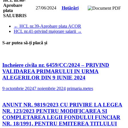
HCL nr.40-
Aprobare
27/06/2024
Hotărâri
plata
SALUBRIS
←
HCL nr.39-Aprobare plata ACOR
HCL nr.41-privind majorare salarii
→
S-ar putea să-ți placă și
Incheiere civila nr. 6459/CC/2024 – PRIVIND
VALIDAREA PRIMARULUI IN URMA
ALEGERILOR DIN 9 IUNIE 2024
9 octombrie 2024
7 noiembrie 2024
primaria.metes
ANUNT NR. 9819/2023 CU PRIVIRE LA LEGEA
NR. 123/2023 PENTRU MODIFICAREA SI
COMPLETAREA LEGII FONDULUI FUNCIAR
NR. 18/1991, PENTRU EMITEREA TITLULUI