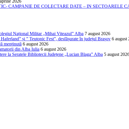
aprilie 2026
- CAMPANIE DE COLECTARE DATE – IN SECTOARELE CADA
Colegiul Național Militar „Mihai Viteazul” Alba
7 august 2026
Haferland” și ” Teutonic Fest”, desfășurate în județul Brașov
6 august
ță menținută
6 august 2026
matorii din Alba Iulia
6 august 2026
ere la Seratele Bibliotecii Județene „Lucian Blaga” Alba
5 august 202