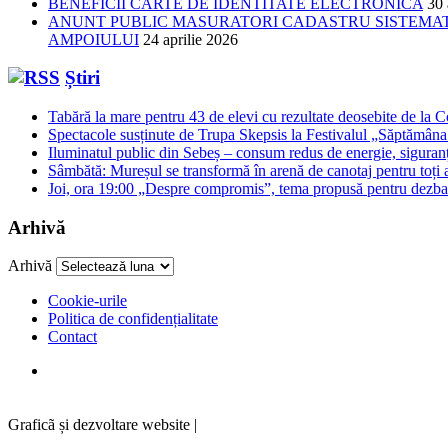
BENEFICII CARTE DE IDENTITATE ELECTRONICA
30 
ANUNT PUBLIC MASURATORI CADASTRU SISTEMATIC
AMPOIULUI
24 aprilie 2026
Știri
Tabără la mare pentru 43 de elevi cu rezultate deosebite de la 
Spectacole susținute de Trupa Skepsis la Festivalul „Săptămâna 
Iluminatul public din Sebeș – consum redus de energie, siguran
Sâmbătă: Mureșul se transformă în arenă de canotaj pentru toți a
Joi, ora 19:00 „Despre compromis”, tema propusă pentru dezbat
Arhivă
Arhivă
Cookie-urile
Politica de confidențialitate
Contact
Graficã și dezvoltare website |