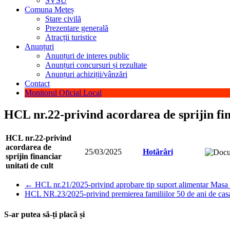
SVSU
Comuna Meteș
Stare civilă
Prezentare generală
Atracții turistice
Anunțuri
Anunțuri de interes public
Anunțuri concursuri și rezultate
Anunțuri achiziții/vânzări
Contact
Monitorul Oficial Local
HCL nr.22-privind acordarea de sprijin fin
HCL nr.22-privind
acordarea de
25/03/2025
Hotărâri
sprijin financiar
unitati de cult
←
HCL nr.21/2025-privind aprobare tip suport alimentar Masa
HCL NR.23/2025-privind premierea familiilor 50 de ani de casato
S-ar putea să-ți placă și