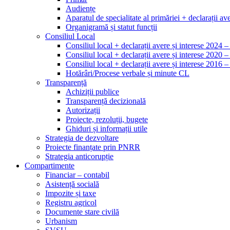
Audiențe
Aparatul de specialitate al primăriei + declarații ave
Organigramă și statut funcții
Consiliul Local
Consiliul local + declarații avere și interese 2024 
Consiliul local + declarații avere și interese 2020 
Consiliul local + declarații avere și interese 2016 
Hotărâri/Procese verbale și minute CL
Transparență
Achiziții publice
Transparență decizională
Autorizații
Proiecte, rezoluții, bugete
Ghiduri și informații utile
Strategia de dezvoltare
Proiecte finanțate prin PNRR
Strategia anticorupție
Compartimente
Financiar – contabil
Asistență socială
Impozite și taxe
Registru agricol
Documente stare civilă
Urbanism