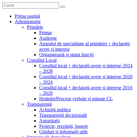
Prima pagină
Administrație
Primărie
Primar
Audiențe
Aparatul de specialitate al primăriei + declarații
avere și interese
Organigramă și statut funcții
Consiliul Local
Consiliul local + declarații avere și interese 2024
– 2028
Consiliul local + declarații avere și interese 2020
– 2024
Consiliul local + declarații avere și interese 2016
– 2020
Hotărâri/Procese verbale și minute CL
Transparență
Achiziții publice
Transparență decizională
Autorizații
Proiecte, rezoluții, bugete
Ghiduri și informații utile