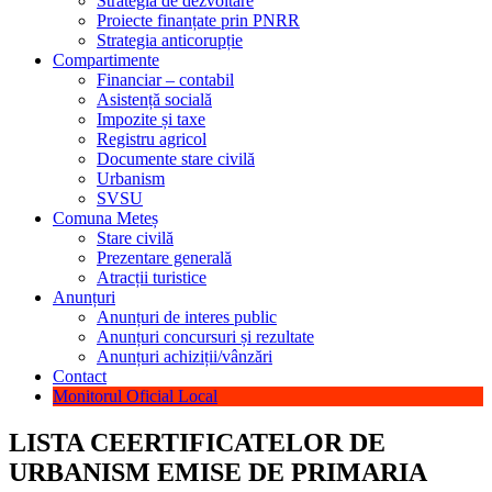
Strategia de dezvoltare
Proiecte finanțate prin PNRR
Strategia anticorupție
Compartimente
Financiar – contabil
Asistență socială
Impozite și taxe
Registru agricol
Documente stare civilă
Urbanism
SVSU
Comuna Meteș
Stare civilă
Prezentare generală
Atracții turistice
Anunțuri
Anunțuri de interes public
Anunțuri concursuri și rezultate
Anunțuri achiziții/vânzări
Contact
Monitorul Oficial Local
LISTA CEERTIFICATELOR DE
URBANISM EMISE DE PRIMARIA