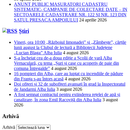
ANUNT PUBLIC MASURATORI CADASTRU
SISTEMATIC- CAMPANIE DE COLECTARE DATE – IN
SECTOARELE CADASTRARE NR. 122 SI NR. 123 DIN
SATUL PRESACA AMPOIULUI
24 aprilie 2026
Știri
Vineri, ora 10:00 „Războiul limonadei” și „Zâmbește”, cărțile
lunii august la Clubul de lectură a Bibliotecii Județene
„Lucian Blaga” Alba Iulia
4 august 2026
S-a încheiat cea de-a doua ediție a Școlii de vară Alba
Vernaculară, cu tema „Șuri și case cu acoperiș de paie din
comuna Întregalde”
4 august 2026
16 pompieri din Alba, care au luptat cu incendiile de pădure
din Franța s-au întors acasă
4 august 2026
Doi ofițeri și 32 de subofițeri avansați în grad la Inspectoratul
de Jandarmi Alba Iulia
3 august 2026
A fost semnat contractul pentru extinderea rețelei de apă și
canalizare, în zona Emil Racoviță din Alba Iulia
3 august
2026
Arhivă
Arhivă