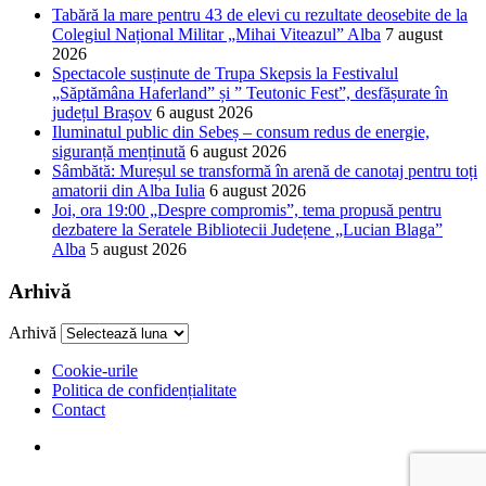
Tabără la mare pentru 43 de elevi cu rezultate deosebite de la
Colegiul Național Militar „Mihai Viteazul” Alba
7 august
2026
Spectacole susținute de Trupa Skepsis la Festivalul
„Săptămâna Haferland” și ” Teutonic Fest”, desfășurate în
județul Brașov
6 august 2026
Iluminatul public din Sebeș – consum redus de energie,
siguranță menținută
6 august 2026
Sâmbătă: Mureșul se transformă în arenă de canotaj pentru toți
amatorii din Alba Iulia
6 august 2026
Joi, ora 19:00 „Despre compromis”, tema propusă pentru
dezbatere la Seratele Bibliotecii Județene „Lucian Blaga”
Alba
5 august 2026
Arhivă
Arhivă
Cookie-urile
Politica de confidențialitate
Contact