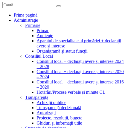
Prima pagină
Administrație
Primărie
Primar
Audiențe
Aparatul de specialitate al primăriei + declarații
avere și interese
Organigramă și statut funcții
Consiliul Local
Consiliul local + declarații avere și interese 2024
– 2028
Consiliul local + declarații avere și interese 2020
– 2024
Consiliul local + declarații avere și interese 2016
– 2020
Hotărâri/Procese verbale și minute CL
Transparență
Achiziții publice
Transparență decizională
Autorizații
Proiecte, rezoluții, bugete
Ghiduri și informații utile