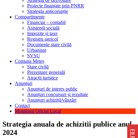
Strategia de dezvoltare
Proiecte finanțate prin PNRR
Strategia anticorupție
Compartimente
Financiar – contabil
Asistență socială
Impozite și taxe
Registru agricol
Documente stare civilă
Urbanism
SVSU
Comuna Meteș
Stare civilă
Prezentare generală
Atracții turistice
Anunțuri
Anunțuri de interes public
Anunțuri concursuri și rezultate
Anunțuri achiziții/vânzări
Contact
Monitorul Oficial Local
Strategia anuala de achizitii publice anul
2024