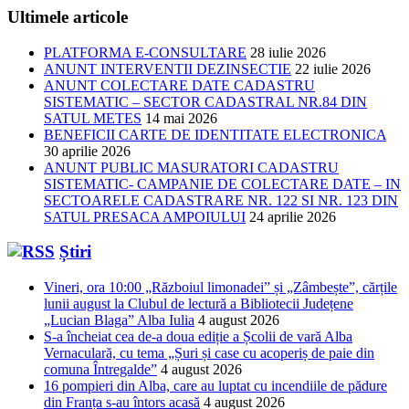
Ultimele articole
PLATFORMA E-CONSULTARE
28 iulie 2026
ANUNT INTERVENTII DEZINSECTIE
22 iulie 2026
ANUNT COLECTARE DATE CADASTRU
SISTEMATIC – SECTOR CADASTRAL NR.84 DIN
SATUL METES
14 mai 2026
BENEFICII CARTE DE IDENTITATE ELECTRONICA
30 aprilie 2026
ANUNT PUBLIC MASURATORI CADASTRU
SISTEMATIC- CAMPANIE DE COLECTARE DATE – IN
SECTOARELE CADASTRARE NR. 122 SI NR. 123 DIN
SATUL PRESACA AMPOIULUI
24 aprilie 2026
Știri
Vineri, ora 10:00 „Războiul limonadei” și „Zâmbește”, cărțile
lunii august la Clubul de lectură a Bibliotecii Județene
„Lucian Blaga” Alba Iulia
4 august 2026
S-a încheiat cea de-a doua ediție a Școlii de vară Alba
Vernaculară, cu tema „Șuri și case cu acoperiș de paie din
comuna Întregalde”
4 august 2026
16 pompieri din Alba, care au luptat cu incendiile de pădure
din Franța s-au întors acasă
4 august 2026