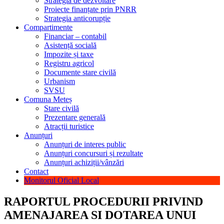
Strategia de dezvoltare
Proiecte finanțate prin PNRR
Strategia anticorupție
Compartimente
Financiar – contabil
Asistență socială
Impozite și taxe
Registru agricol
Documente stare civilă
Urbanism
SVSU
Comuna Meteș
Stare civilă
Prezentare generală
Atracții turistice
Anunțuri
Anunțuri de interes public
Anunțuri concursuri și rezultate
Anunțuri achiziții/vânzări
Contact
Monitorul Oficial Local
RAPORTUL PROCEDURII PRIVIND
AMENAJAREA SI DOTAREA UNUI