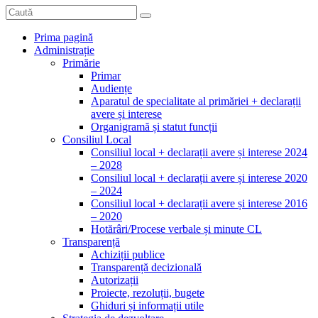
Prima pagină
Administrație
Primărie
Primar
Audiențe
Aparatul de specialitate al primăriei + declarații
avere și interese
Organigramă și statut funcții
Consiliul Local
Consiliul local + declarații avere și interese 2024
– 2028
Consiliul local + declarații avere și interese 2020
– 2024
Consiliul local + declarații avere și interese 2016
– 2020
Hotărâri/Procese verbale și minute CL
Transparență
Achiziții publice
Transparență decizională
Autorizații
Proiecte, rezoluții, bugete
Ghiduri și informații utile