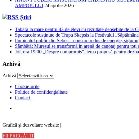
AMPOIULUI
24 aprilie 2026
Știri
Tabără la mare pentru 43 de elevi cu rezultate deosebite de la 
Spectacole susținute de Trupa Skepsis la Festivalul „Săptămâna 
Iluminatul public din Sebeș – consum redus de energie, siguran
Sâmbătă: Mureșul se transformă în arenă de canotaj pentru toți a
Joi, ora 19:00 „Despre compromis”, tema propusă pentru dezbat
Arhivă
Arhivă
Cookie-urile
Politica de confidențialitate
Contact
Graficã și dezvoltare website |
FII PREGĂTIT