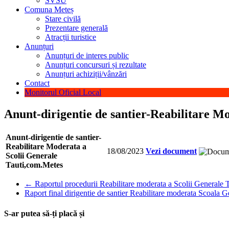
SVSU
Comuna Meteș
Stare civilă
Prezentare generală
Atracții turistice
Anunțuri
Anunțuri de interes public
Anunțuri concursuri și rezultate
Anunțuri achiziții/vânzări
Contact
Monitorul Oficial Local
Anunt-dirigentie de santier-Reabilitare M
Anunt-dirigentie de santier-
Reabilitare Moderata a
18/08/2023
Vezi document
Scolii Generale
Tauti,com.Metes
←
Raportul procedurii Reabilitare moderata a Scolii Generale T
Raport final dirigentie de santier Reabilitare moderata Scoala 
S-ar putea să-ți placă și