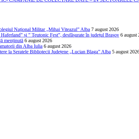
Colegiul Național Militar „Mihai Viteazul” Alba
7 august 2026
Haferland” și ” Teutonic Fest”, desfășurate în județul Brașov
6 august
ță menținută
6 august 2026
matorii din Alba Iulia
6 august 2026
ere la Seratele Bibliotecii Județene „Lucian Blaga” Alba
5 august 202