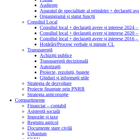
Audiențe
Aparatul de specialitate al primăriei + declarații ave
Organigramă și statut funcții
Consiliul Local
Consiliul local + declarații avere și interese 2024 
Consiliul local + declarații avere și interese 2020 
Consiliul local + declarații avere și interese 2016 
Hotărâri/Procese verbale și minute CL
Transparență
Achiziții publice
Transparență decizională
Autorizații
Proiecte, rezoluții, bugete
Ghiduri și informații utile
Strategia de dezvoltare
Proiecte finanțate prin PNRR
Strategia anticorupție
Compartimente
Financiar – contabil
Asistență socială
Impozite și taxe
Registru agricol
Documente stare civilă
Urbanism