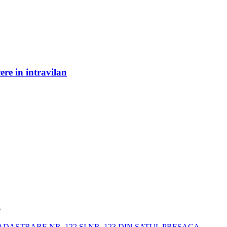
re in intravilan
6
STRARE NR. 122 SI NR. 123 DIN SATUL PRESACA